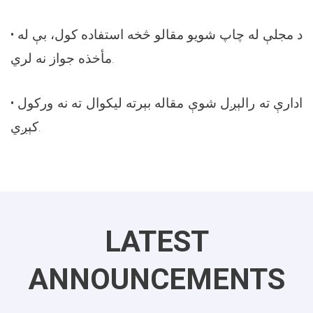
• د مجلې له چاپ شويو مقالو څخه استفاده کول، بې له
مأخذه جواز نه لري.
• ادارې ته رالېږل شوې مقاله بېرته ليکوال ته نه ورکول
کېږي.
LATEST
ANNOUNCEMENTS