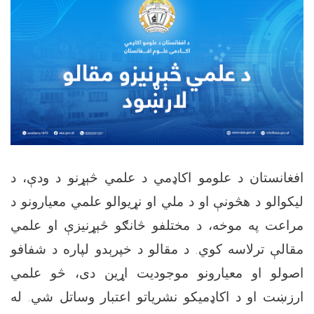
افغانستان د علومو اکاډمي د علمي څېړنو د ودې، د
لیکوالو د هڅونې او د ملي او نړیوالو علمي معیارونو د
مراعت په موخه، د مختلفو څانګو څېړنیزې او علمي
مقالې ترلاسه کوي. د مقالو د خپرېدو لپاره د شفافو
اصولو او معیارونو موجودیت اړین دی، څو علمي
ارزښت او د اکاډمیکو نشریاتو اعتبار وساتل شي. له