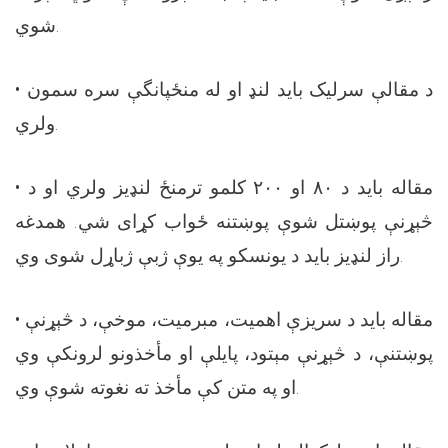
شوي.
• د مقالې سرلیک باید لنډ او له منځپانگې سره سمون
ولري.
• مقاله باید د ۸۰ او ۲۰۰ کلمو ترمنځ لنډيز ولري او د
څېړنې پوښتل شوې پوښتنه ځواب کړای شي. همدغه
راز لنډیز باید د یونسکو په يوې ژبې ژباړل شوی وي.
• مقاله باید د سریزې اهمیت، مبرمیت، موخې، د څېړنې
پوښتنې، د څېړنې مېتود، پايلې او مأخذونو لرونکې وي
او په متن کې مأخذ ته نغوته شوې وي.