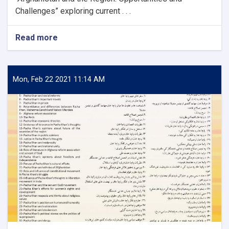
Challenges” exploring current . . .
Read more
about
Afghanistan
and
the
Region:
Mon, Feb 22 2021 11:14 AM
Opportunities
and
Challenges