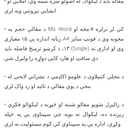
• مقاله باید د لیکوالۍ له اصولو سره سمه وي، املایي او
انشايي تېروتنې ونه لري.
• د مقالې حجم په Ms. Word کې لږ ترلږه ۷-مخه او
زیاته اندازه یې ۱۵-معياري A4 مخونه وي د فونټ سایز
۱۳، د کرښو ترمنځ فاصله باید (Single) وي او ادارې ته
دې سافټ او هارد کاپي دواړه را ولېږل شي.
• د مجلې کتنپلاوی د علومو اکاډمي د نشراتي لایحې له
مخې د یوې مقالې د تائید او رد واک لري.
• د رالېږل شویو مقالو شننه او څېړنه د ليکوالو فکري
زېږنده ده، لیکوال ته بويه چې سپیناوی يې په خپله
وکړي، اداره یې په سپيناوي کې کوم مسئولیت نه لري.