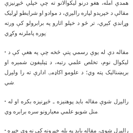
همدې امله، هغو درنو لیکوالانو ته چې خپلې څېړنیزې
مقالې د خپرېدو لپاره رالېږي، د موادو او شرایطو لړلیک
وړاندې کېږي، تر څو د خپلو اثارو په برابرولو کې ورته
پوره پاملرنه وکړي:
• مقاله دې له یوې رسمي پتې څخه چې په هغې کې د
ليکوال نوم، تخلص علمي رتبه، د ټېلېفون شمېره او
برېښناليک پته وي؛ د علومو اکاډمۍ ادارې ته را ولېږل
شي.
• رالېږل شوې مقاله بايد پوهنيزه ـ څېړنيزه بكره او له
منل شويو علمي معيارونو سره برابره وي.
• رالېږل شوې، مقاله باید په بله خپرونه کې نه وي خپره