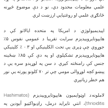
علمي معلومات محدود دي، نو د دې موضوع څېړنه
ځانګړی علمي او روغتیايي ارزښت لري
.
اپیدیمیولوژي: د امریکا په متحده ایالاتو کې د
هایپوتایروییدېزم سرایت تقریبا د عمومي نفوس
۵٪
جوړوي چې ډېری یې تحت الکلینیکي او
۰.۳
٪ کلینیکي
هایپوتایروییدېزم تشکیلوي او په دې کې
۸۵٪
ښځینه
جنس کې رامنځته کېږي. د سن په لوړېدو سره یې د
پېښو کچه لوړوالی مومي چې تر
۷۰
کلونو پورته یې نور
هم خطر زیاتېږي
.
لاملونه:د اوټوایمیون هایپوتایروییدېزم
(Hashimatos
thrioiditis)
، انتي تایراید درمل، راډیواکټیو آیودین په