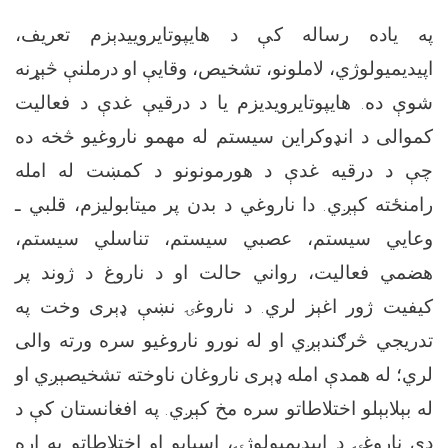
په یاده رساله کې د هایپوتایروییدېزم تعریف،
اپیدیمیولوژي، لاملونو، تشخیص، وقایې او درملنې څېړنه
شوې ده. هایپوتایرویدیزم یا د درقیې غدې د فعالیت
کموالی د انډوکراین سیستم له مهمو ناروغیو څخه ده
چې د درقیه غدې د هورمونونو د کمښت له امله
رامنځته کېږي. دا ناروغي د بدن پر میتابولیزم، قلبي ـ
وعایي سیستم، عصبي سیستم، تناسلي سیستم،
هضمي فعالیت، رواني حالت او د ناروغ د ژوند پر
کیفیت ژور اغېز لري. د ناروغۍ نښې ډېری وخت په
تدریجي څرګندېږي او له نورو ناروغیو سره ورته والی
لري؛ له همدې امله ډېری ناروغان ناوخته تشخیصېږي او
له بېلابېلو اختلاطاتو سره مخ کېږي. په افغانستان کې د
دې ناروغۍ د اپیډیمیولوژۍ، اسبابو او اختلاطاتو په اړه