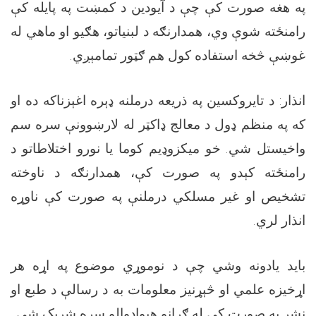
په هغه صورت کې چې د آیودین د کمښت په پایله کې
رامنځته شوې وي، همدارنګه د لبنیاتو، هګیو او ماهي له
غوښې څخه استفاده کول هم ګټور تمامېږي
.
انذار: د تایروکسین په ذریعه درملنه ډېره اغېزناکه ده او
که په منظم ډول د معالج ډاکټر له لارښوونې سره سم
واخیستل شي. خو میکزوډیم کوما یا نورو اختلاطاتو د
رامنځته کېدو په صورت کې، همدارنګه د ناوخته
تشخیص او غیر مسلکي درملنې په صورت کې ناوړه
انذار لري
.
باید یادونه وشي چې د نوموړي موضوع په اړه هر
اړخیزه علمي او څېړنیز معلومات به د رسالې د طبع او
نشر په صورت کې له ګرانو هېوادوالو سره شریک شي
.