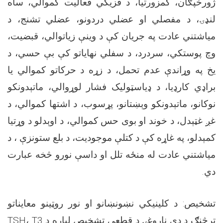
ژورخپګان، کمزورتیا، د فزیکي فعالیت کموالي، ساه
لنډۍ، د مفصلي او عضلي دردونو، عضلي تشنج، د
میاشتني عادت په جریان کې د وینې زیاتوالي، قبضیت،
وچ پوستکي، سردرد، د سفلي نهایاتو کې بې حسي، د
یخ په وړاندې عدم تحمل، د زړه د حرکاتو کموالي یا
براډي کارډیا، د ډیاسټولیک فشار لوړوالي، ماتېدونکو
نوکانو، ماتېدونکو وېښتانو، پړسوب، د اشتها کموالي، د
غږ غټېدل، د خوند او بوی حس کموالي، د اوېدلو د وړتیا
کمېدلو، په غاړه کې د کتلې موجودیت، د بلع ستونزې ، د
میاشتني عادت له منځه تلل او داسې نورو څخه عبارت
دي
.
تشخیص: د کلینیکي نښونښانو او نور روټینو معایناتو
ترڅنګ د دې ناروغۍ د قطعي تشخیص لپاره د
TSH
T3
،