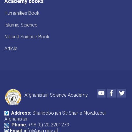
Academy books
Humanities Book
Islamic Science
Natural Science Book
Article
Youtube
Faceboo
Twi
Afghanistan Science Academy
Address:
Shahbobo jan Str,Shar-e-Now,Kabul,
Afghanistan
Phone:
+93 (0) 20 2201279
Email:
info@asa.gov.af