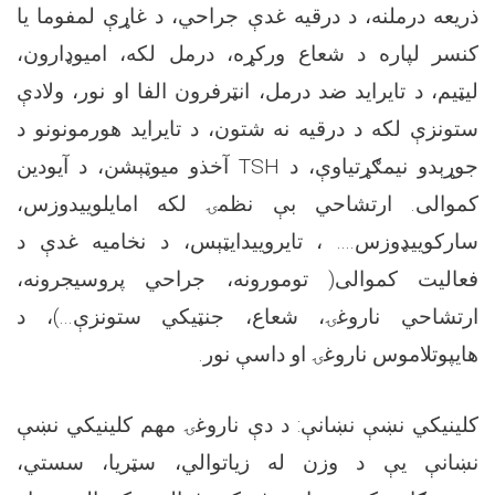
ذریعه درملنه، د درقیه غدې جراحي، د غاړې لمفوما یا
کنسر لپاره د شعاع ورکړه، درمل لکه، امیوډارون،
لیټیم، د تایراید ضد درمل، انټرفرون الفا او نور، ولادې
ستونزې لکه د درقیه نه شتون، د تایراید هورمونونو د
جوړېدو نیمګړتیاوې، د
TSH
آخذو میوټېشن، د آیودین
کموالی. ارتشاحي بې نظمۍ لکه امایلوییدوزس،
سارکوییډوزس.... ، تایروییدایټېس، د نخامیه غدې د
فعالیت کموالی( تومورونه، جراحي پروسیجرونه،
ارتشاحي ناروغۍ، شعاع، جنټیکي ستونزې...)، د
هایپوتلاموس ناروغۍ او داسې نور
.
کلینیکي نښې نښانې: د دې ناروغۍ مهم کلینیکي نښې
نښانې یې د وزن له زیاتوالي، سټریا، سستي،