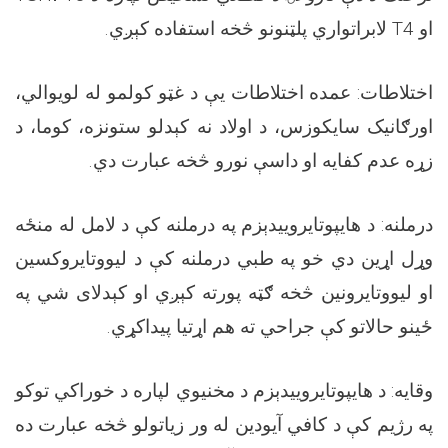
او
T4
لابراتواري پلټنونو څخه استفاده کېږي
.
اختلاطات: عمده اختلاطات یې د غټو کولمو له لویوالي،
اورګانیک سایکوزس، د اولاد نه کېدلو ستونزه، کوما، د
زړه عدم کفایه او داسې نورو څخه عبارت دي
.
درملنه: د هایپوتایروییدېزم په درملنه کې د لامل له منځه
وړل اړین دي خو په طبي درملنه کې د لیووتایروکسین
او لیووتایرونین څخه ګټه پورته کېږي او کېدلای شي په
ځینو حالاتو کې جراحي ته هم اړتیا پیداکړي
.
وقایه: د هایپوتایروییدېزم د مخنیوي لپاره د خوراکي توکو
په رژیم کې د کافي آیودین له ور زیاتولو څخه عبارت ده