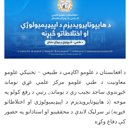
د افغانستان د علومو اکاډمي د طبیعي – تخنیکي علومو
معاونیت د طبي علومو مرکز علمي غړي نوماند
څېړندوی ساجد نجیب زي د نوماندۍ رتبې د رفع کولو په
موخه (د هایپوتایرویدیزم د اپیډیمیولوژي او اختلاطاتو
څېړنه) تر سرلیک لاندې د محققینو او استاذانو په حضور
کې دفاع وکړه
.