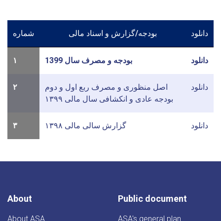
دانلود
بودجه/گزارش و اسناد مالی
شماره
دانلود
بودجه و مصرف سال 1399
۱
دانلود
اصل منظوری و مصرف ربع اول و دوم
۲
بودجه عادی و انکشافی سال مالی ۱۳۹۹
دانلود
گزارش سالی مالی ۱۳۹۸
۳
About
Public document
About ASA
ASA's general plan