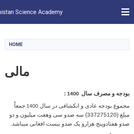
Tog
istan Science Academy
Skip
to
main
HOME
content
مالی
بودجه و مصرف سال
:
1400
مجموع بودجه عادی و انکشافی در سال
جمعاْ
1400
مبلغ (
337275120
) سه صدو سی وهفت میلیون و دو
صدو هفتادوپنج هزارو یک صدو بیست افغانی میباشد.