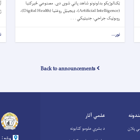
ټکنالوژیکو بدلونونو شاهد پاتې شوی دی. مصنوعي ځیرکتیا
آ
(Artificial Intelligence)، ډیجیټل روغتیا (Digital Health)،
ژ
روبوټیک جراحي، جنیټیکي . . .
نور...
ن
Back to announcements
ندونه
علمي آثار
ي پلان
د بشري علومو کتابونه
پته: د