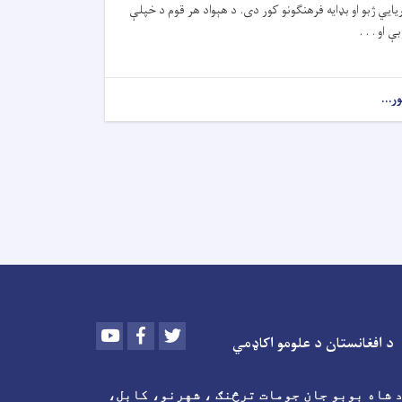
ریایي ژبو او بډایه فرهنګونو کور دی. د هېواد هر قوم د خپلې
بې او . . .
ور...
Youtube
Facebook
Twitter
د افغانستان د علومو اکاډمي
 شاه بوبو جان جومات ترڅنګ ، شهرنو، کابل،