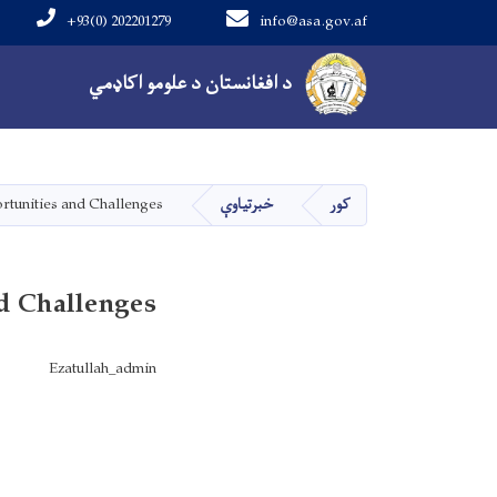
+93(0) 202201279
info@asa.gov.af
Main navigation
د افغانستان د علومو اکاډمي
کور
خبرتیاوې
rtunities and Challenges
d Challenges
Ezatullah_admin