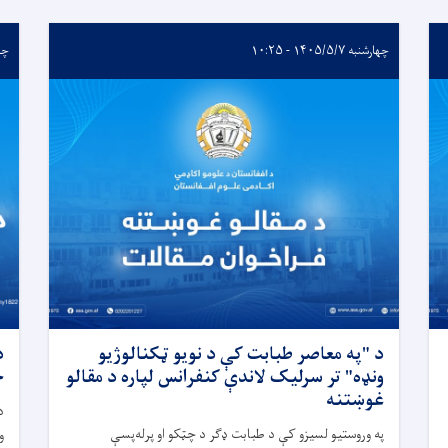
چهارشنبه ۱۴۰۵/۵/۷ - ۱۰:۲۵
چهارشن
د "په معاصر طبابت کې د نویو ټکنالوژیو
د
ونډه" تر سرلیک لاندې کنفرانس لپاره د مقالو
خ
غوښتنه
د
په وروستیو لسیزو کې د طبابت ډګر د چټکو او پرله‌پسې
و