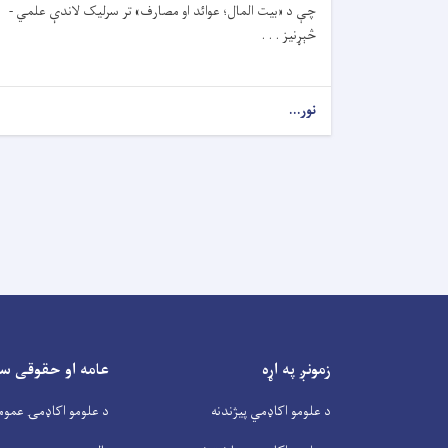
چې د «بیت المال؛ عوائد او مصارف» تر سرلیک لاندې علمي -
څېړنیز . . .
نور...
زمونږ په اړه
عامه او حقوقی س
د علومو اکاډمي پیژندنه
د علومو اکاډمۍ عموم