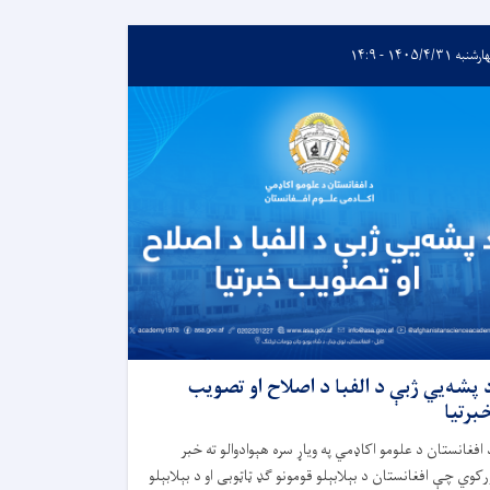
به ۱۴۰۵/۴/۳۱ - ۱۴:۹
 پشه‌یي ژبې د الفبا د اصلاح او تصویب
برتیا
 افغانستان د علومو اکاډمي په ویاړ سره هېوادوالو ته خبر
رکوي چې افغانستان د بېلابېلو قومونو ګډ ټاټوبی او د بېلابېلو