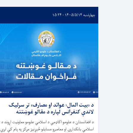
چهارشنبه ۱۴۰۵/۵/۱۴ - ۱۵:۲۴
د «بیت المال؛ عوائد او مصارف» تر سرلیک
لاندې کنفرانس لپاره د مقالو غوښتنه
د افغانستان د علومو اکاډمي د اسلامي علومو معاونیت اړوند د
اسلامي بانکدارۍ او معاصرو مسایلو څېړنیز مرکز په پام کې لري