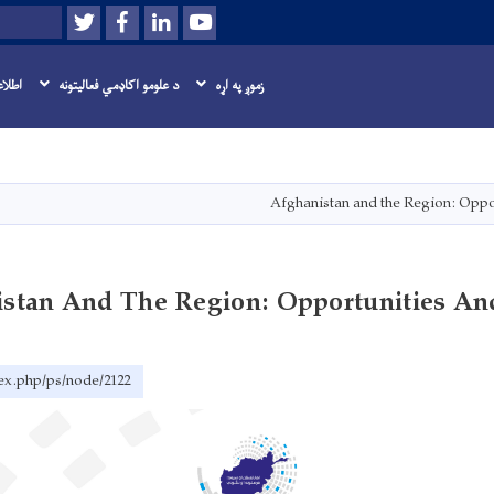
Twitter
Facebook
LinkedIn
Youtube
لټون
زموږ په اړه
د علومو اکاډمي فعاليتونه
اطلاع
اصلي
منځپانګه
دانګل
Afghanistan and the Region: Oppo
stan And The Region: Opportunities An
dex.php/ps/node/2122