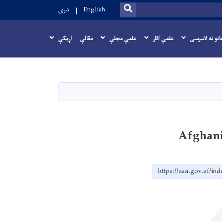
SEARCH
English
دری
اتو ته لاسرسی
علمي اثار
علمي مجلې
مقالې
اړيکې
Afghani
https://asa.gov.af/in