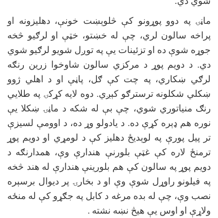
شوي دي
.
ماڼۍ په دوو پوړونو کې څلوېښت خونې، دهلیزونه او
پراخه سالون لري، چې له خښتو، خټې او لرګیو څخه
جوړه شوې ده او تزئینات یې په توږل شویو لرګیو شوي
دي. د دویم پوړ د مرکزي سالون شاوخوا زرین رنګه
لرګي ښکاري، په چت کې ګل، پاڼې او د اهلي ژوو
ښکلي شکلونه ترسترګو کېږي. دوه لایه کړکۍ په طلايي
رنګ منیاتوري شوي، چې بې له شکه د ماڼۍ ښکلا یې
نوره هم ډېره کړې ده. د یادولو وړ ده، د اوومې لسیزې
تر پیل پورې په لوېدیځ دهلیز کې د لومړي او دویم پوړ
ترمنځ لاره کې غټې بلورنې هندارې وې، همدارنګه د
دویم پوړ په سالون کې هم بلورینې هندارې له هند څخه
په فیلونو راوړل شوې وې او د بخارۍ پر دیوال برسېره
نصب وې، چې له بده مرغه د کابل په جګړو کې له منځه
ولاړې او اوس یې هیڅ نښه نشته
.