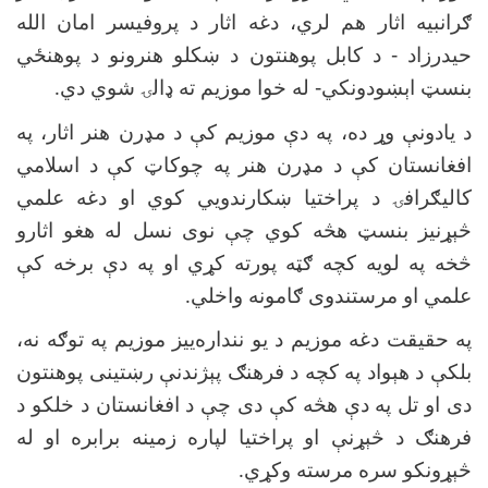
ګرانبیه اثار هم لري، دغه اثار د پروفیسر امان الله
حیدرزاد - د کابل پوهنتون د ښکلو هنرونو د پوهنځي
بنسټ اېښودونکي- له خوا موزیم ته ډالۍ شوي دي
.
د یادونې وړ ده، په دې موزیم کې د مډرن هنر اثار، په
افغانستان کې د مډرن هنر په چوکاټ کې د اسلامي
کاليګرافۍ د پراختیا ښکارندويي کوي او دغه علمي
څېړنیز بنسټ هڅه کوي چې نوی نسل له هغو اثارو
څخه په لویه کچه ګټه پورته کړي او په دې برخه کې
علمي او مرستندوی ګامونه واخلي
.
په حقیقت دغه موزیم د یو ننداره‌ييز موزیم په توګه نه،
بلکې د هېواد په کچه د فرهنګ پېژندنې رښتینی پوهنتون
دی او تل په دې هڅه کې دی چې د افغانستان د خلکو د
فرهنګ د څېړنې او پراختیا لپاره زمینه برابره او له
څېړونکو سره مرسته وکړي
.