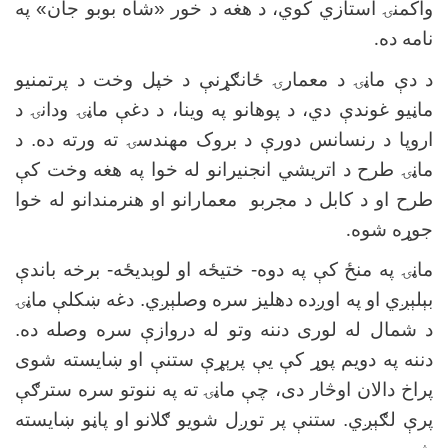
واکمنۍ استازي کوي، د هغه د خور «شاه بوبو جان» په
نامه ده
.
د دې ماڼۍ د معمارۍ ځانګړنې د خپل وخت د پرتمنیو
ماڼیو غوندې دي، د پوهانو په وینا، د دغې ماڼۍ ودانۍ د
اروپا د رنسانس دورې د بروک مهندسۍ ته ورته ده. د
ماڼۍ طرح د اتریشي انجنیرانو له خوا په هغه وخت کې
طرح او د کابل د مجربو معمارانو او هنرمندانو له خوا
جوړه شوه
.
ماڼۍ په منځ کې په دوه- ختیځه او لوېدیځه- برخه باندې
بېلېږي او په اوږده دهلیز سره وصلېږي. دغه ښکلې ماڼۍ
د شمال له لوری دننه وتو له دروازې سره وصله ده.
دننه په دویم پوړ کې یې پرېړې ستنې او ښایسته شوی
پراخ دالان اوڅار دی، چې ماڼۍ ته په ننوتو سره سترګې
پرې لګېږي. ستنې پر توږل شویو ګلانو او پاڼو ښایسته