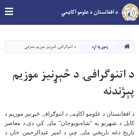
د افغانستان د علومو اکاډمي
اصلي
منځپانګه
دانګل
کور
زموږ په اړه
د اتنوګرافۍ څیړنیز موزیم معرفی
د اتنوگرافۍ د څېړنیز موزیم
پېژندنه
د افغانستان د علومو اکاډمۍ د اتنوګرافۍ څېړنیز موزیم د
کابل د شهرنو په "شاه‌بوبوجان" ماڼۍ کې دی
د معاصر
.
تاریخ دغه تاریخي ماڼۍ چې د امیر عبدالرحمن خان د