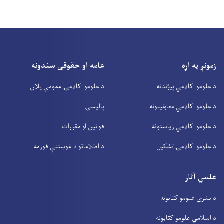
زمونږ په اړه
عامه او حقوقی سندونه
د علومو اکاډمي پیژندنه
د علومو اکاډمۍ عمومي پلان
د علومو اکاډمي معاونیتونه
پالیسۍ
د علومو اکاډمي ریاستونه
قوانین او مقررات
د علومو اکاډمۍ تشکیل
د اطلاعاتو د غوښتنې فورمه
علمي آثار
د بشري علومو کتابونه
د اسلامي علومو کتابونه