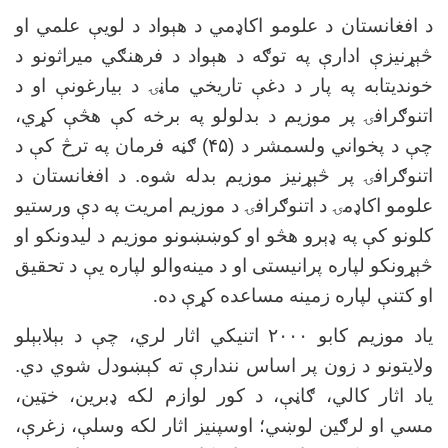
د افغانستان د علومو اکاډمي د هېواد د لویې علمي او
څېړنیزې ادارې په توګه د هېواد د فرهنګي میراثونو د
خوندیتابه په پار د دغې تاریخي ماڼۍ د بیارغونې او د
اتنوګرافۍ پر موزیم د بدلولو په برخه کې هڅې کړي،
چې د پخواني ولسمشر د (
۴۵)
ګڼه فرمان په ترڅ کې د
اتنوګرافۍ پر څېړنیز موزیم بدله شوه. د افغانستان د
علومو اکاډمۍ د اتنوګرافۍ د موزیم امریت په دې ورستیو
کلونو کې په ډېرو هڅو او کوښښونو موزیم د لیدونکو او
څېړونکو لپاره پرانیستی او د مینه‌والو لپاره یې د تحقیق
او کتنې لپاره زمینه مساعده کړې ده
.
یاد موزیم کابو
۲۰۰۰
اتنیکي اثار لري، چې د بېلابېلو
ولایتونو د زون پر اساس نندارې ته کېښودل شوي دي.
یاد اثار کالي، ګاڼې، د کور لوازم لکه ډبرین، خټین،
مسي او لرګین لوښي؛ اوسپنیز اثار لکه وسلې، زغرې،