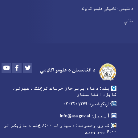
د طبیعي - تخنیکي علومو کتابونه
مقالې
Youtube
Facebook
Twitter
د افغانستان د علومو اکاډمي
پته: د شاه بوبو جان جومات ترڅنګ ، شهرنو،
کابل، افغانستان
د اړیکو شمیره: ۰۲۰۲۲۰۱۲۷۹
آیمیل
:
info@asa.gov.af
کاري وختونه
: د سهار له ۸:۰۰ څخه د مازیګر تر
۴:۰۰ بجو پورې