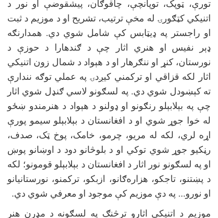
تورې، ټوپک، توپانچې، چاقوګان، پیشقوضې او نور د
اتنیکي کټګورۍ له مخې ترتیب، تشریح او د موزیم د ثبت
او راجستر په ډیټابس کې شامل شوي دي. همدارنګه
ډېر نفیس او هنري اثار چې د ګندهارا د حوزې د
نورستان، کنړ او ننګرهار او د هېواد د شمال زون اتنیکي
اثار لکه قزاقي او ترکمني کیږدۍ په عملي توګه نندارې
ته کېښودل شوي دي. په لسګونو لاسي ګنډل شوي اثار
چې په بېلابېلو رنګونو او ډولنو د هېواد د هنرمندو ښځو
له خوا جوړ شوي او د افغانستان د بېلابېلو سیمو پورې
اړه لري، لکه له مریو، چرمو، خامک، پوخ ټک، صدف،
رڼکیو جوړ شوي توکي او د بلوڅانو دود د اوښانو پوښ
او په لسګونو نور اثار د افغانستان د بېلابېلو قومونو؛ لکه
د پښتنو، تاجکو، هزاره‌ګانو، ازبکو، ترکمنو، نورستانیانو
او نورو... په دې موزیم کې موجود او معرفي شوي دي
.
موزیم د اتنیکي اثارو ترڅنګ په لسګونه د مډرن هنر