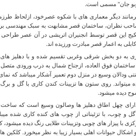
وبو جان" مسمی است.
نند دیگر معماری های با شکوه عصرخود، ازلحاظ طرزمع
 صاحب نظران، ساختمان قصر مشابهت به سبک مهندسی بر
یج این قصر توسط انجنیران اتریشی در آن عصر طراحی گ
بلی به اعمار قصر مبادرت ورزیده اند.
ی به دو بخش شرقی وغربی تقسیم شده و با دهلیز های
ساختمان فوق العاده، ازجناح شمال به درب ورودی متص
زینتی ودالان وسیع در منزل دوم تعمیر آشکار میباشد که نما
ه میتواند. روی ستون ها تزیینات کندن کاری با گل و برگ
وح دیده میشود.
ارای چهل اطاق دهلیز ها وصالون وسیع است که ساخت و
 و چوب، با تزئیناتی از چوب های کنده کاری شده میبا
کزی با پیزار های چوبی وتزیینات طلایی رنگ دیده میشود، 
شکال حیوانات اهلی بسیار زیبا به نظر میخورد. کلکین های 