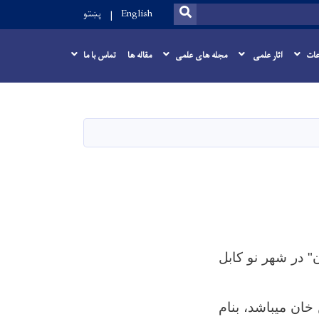
SEARCH
English
پښتو
عات
اثار علمی
مجله های علمی
مقاله ها
تماس با ما
" در شهر نو کابل
خان میباشد، بنام