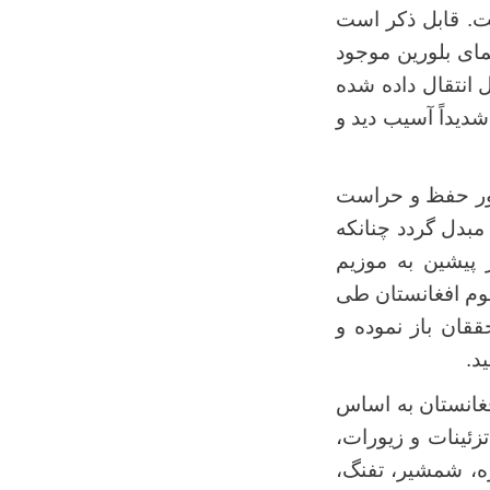
ت. قابل ذکر است
مای بلورین موجود
ل انتقال داده شده
شدیداً آسیب دید و
ظور حفظ و حراست
مبدل گردد چنانکه
 فرمان شماره(45) رئیس جمهور پیشین به موزیم
لوم افغانستان طی
ققان باز نموده و
د.
 مختلف افغانستان به اساس
زئینات و زیورات،
ه، شمشیر، تفنگ،