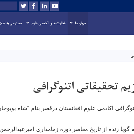
Twitter
Facebook
LinkedIn
Youtube
Search
درباره ما
فعالیت های اکادمی علوم
دسترسی به اطلا
Skip
to
main
فی
content
یم تحقیقاتی اتنوگرافی
نوگرافی اکادمی علوم افغانستان درقصر بنام "شاه بوبوجان
 گویا زنده از تاریخ معاصر دوره زمامداری امیرعبدالرحمن 