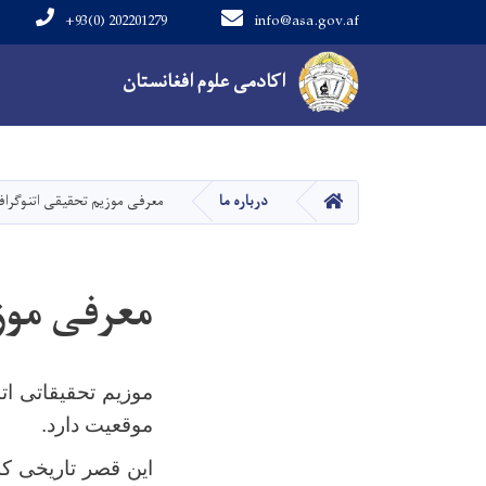
+93(0) 202201279
info@asa.gov.af
Main navigation
اکادمی علوم افغانستان
HOME
درباره ما
معرفی موزیم تحقیقی اتنوگرا
معرفی موز
موزیم تحقیقاتی ات
موقعیت دارد.
این قصر تاریخی که