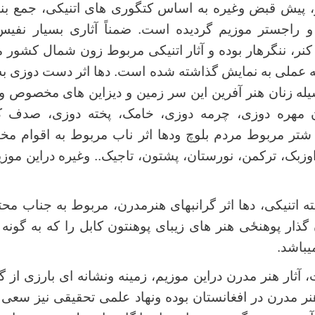
و، پیش قبض وغیره به اساس کتگوری های اتنیکی، جمع ب
و راجستر موزیم گردیده است. ضمناً آثاری بسیار نف
 کنر، ننگرهار بوده و آثار اتنیکی مربوط زون شمال کشور م
نه عملی به نمایش گذاشته شده است. دها اثر دست دوزی ب
یله زنان هنر آفرین این سر زمین و دیزاین های مخصوص و
ن مهره دوزی، چرمه دوزی، خامک، پخته دوزی، صدف کار
شتر مربوط مردم بلوچ ودها اثر ناب مربوط به اقوام مخ
وزبک، ترکمن، نورستان، پشتون، تاجیک.. وغیره دراین مو
ته اتنیکی، دها اثر گرانبهای هنرمدرن، مربوط به جناب مح
ن گذار پوهنځی هنر های زیبای پوهنتون کابل را که به گونه 
میباشد.
، آثار هنر مدرن دراین موزیم، زمینه ونشانه ای بارزی از
ر مدرن در افغانستان بوده ونهاد علمی تحقیقی نیز سعی 