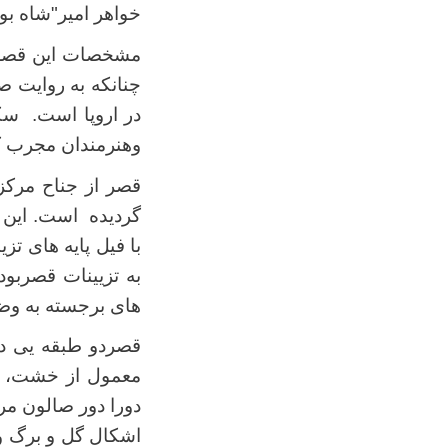
خواهر امیر"شاه ب
مشخصات این قصرما
چنانکه به روایت
در اروپا است. سک
وهنرمندان مجرب کا
قصر از جناح مرکز
گردیده است. این 
با فیل پایه های ت
به تزیینات قصربود
های برجسته به وض
قصردو طبقه یی د
معمول از خشت، گل
دورا دور صالون مر
اشکال گل و برگ و ا