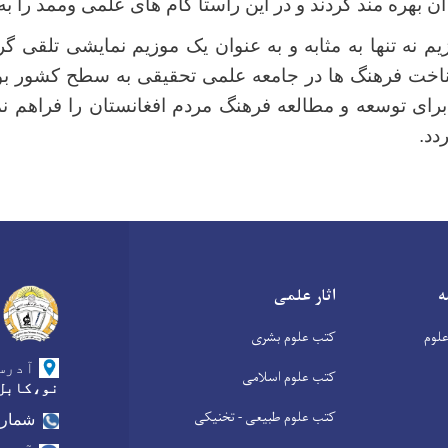
ن بهره مند گردند و در این راستا گام های علمی وممد را به 
م نه تنها به مثابه و به عنوان یک موزیم نمایشی تلقی گر
اخت فرهنگ ها در جامعه علمی تحقیقی به سطح کشور ب
 برای توسعه و مطالعه فرهنگ مردم افغانستان را فراهم نم
دد.
ه
اثار علمی
لوم
کتب علوم بشری
آدرس
کتب علوم اسلامی
نو،کابل
کتب علوم طبیعی - تخنیکی
شماره