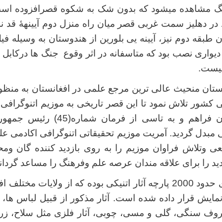
نگ مشاهده میشود که بدون شک به شکوه قصرافزوده اس
د در دهلیز سمت غربی قصر میان راه منزل دوم آیینهۀ قد ن
ن طبقه دوم نیز، آیینه یی بلورین از هندوستان به وسیله فی
 دیواری نصب بود که متاسفانه در اثر وقوع جنگ ها درکابل 
 نیست.
نستان منحیث عالی ترین مرجع علمی در افغانستان به من
کشور تلاش نمود تا این قصر تاریخی به موزیم اتنوگرافی 
زمینه باز سازی آن فراهم و به تاسی از
ی مبدل گردید. آمریت موزیم تحقیقاتی اتنوگرافی اکادمی ع
ی وتلاش فراوان موزیم را به روی بازدید کننده گان ومح
دید را برای علاقه مندان عرصه علم وفرهنگ را مساعد گردانی
موزیم مذکور حاوی حدود 2000 پارچه آثار اتنیکی بوده که از ولایات
ایش قرار داده شده است. آثار مذکور از قبیل لباس ها،‌ ت
روف سنگی، گلی و مسی، چوبی، آثار فلزی مثل سلاح، زر