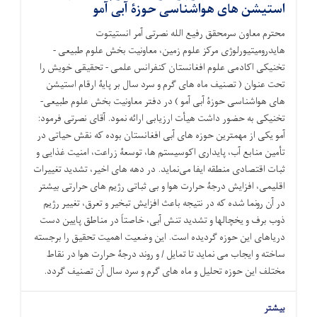
استیشن های هواشناسی حوزۀ آبی آمو
محترم معاون سرمحقق رفیع الله نصرتی آمر انستیتوت
هایدرومیتیورلوژی مرکز علوم زمین، معاونیت بخش علوم طبیعی -
تخنیکی اکادمی علوم افغانستان کنفرانس علمی - تحقیقی خویش را
تحت عنوان ( تصنیف ماه های گرم و سرد سال بر پایۀ ارقام استیشن
های هواشناسی حوزۀ آبی آمو ) در دفتر معاونیت بخش علوم طبیعی-
تخنیکی به حضور داشت هیأت ارزیابی ارائه نمود. آقای نصرتی فرمود:
آمو یکی از مهمترین حوزه های آبی افغانستان بوده که نقش حیاتی در
تأمین منابع آب، پایداری اکوسیستم‌ ها، توسعۀ زراعت، امنیت غذایی و
ثبات اقتصادی منطقه ایفا می‌نماید. در دهه ‌های اخیر، تشدید تغییرات
اقلیمی، افزایش درجۀ حرارت هوا و بی ‌ثباتی رژیم های حرارتی بیشتر
در آن رونما شده که در نتیجه باعث افزایش تبخیر و تعرق، تغییر رژیم
ذوب برف و یخچالها و تشدید تنش آبی، خاصتاً در مناطق پایین دست
دریاهای این حوزه گردیده است. این وضعیت اهمیت تحقیق را برجسته
ساخته و ایجاب می نماید تا تمایل / و روند درجۀ حرارت هوا در نقاط
مختلف این حوزه تحلیل و ماه های گرم و سرد سال آن تصنیف گردد.
بیشتر