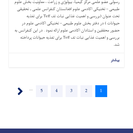
رسولی عضو علمی مرکز کیمیا، بیولوژی و زراعت ، معاونیت بخش علوم
طبیعی – تخنیکی اکادمی علوم افغانستان کنفرانس علمی ـ تحقیقی
تحت عنوان (بررسی و اهمیت غذایی نبات تف Teff برای تغذیه
حیوانات ) در دفتر بخش علوم طبیعی – تخنیکی اکادمی علوم در
حضور محققین و استادان اکادمی علوم ارائه نمود . در این کنفرانس به
بررسی و اهمیت غذایی نبات تف Teff برای تغذیه حیوانات پرداخته
شد.
بیشتر
Pagination
Next ›
…
Page
5
Page
4
Page
3
Page
2
Current
1
page