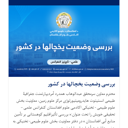
بررسی وضعیت یخچالها در کشور
محترم معاون سرمحقق عبدالوهاب همدرد آمردیپارتمنت جغرافیۀ
طبیعی انستیتوت هایدرومیتیورلوژی مرکز علوم زمین، معاونیت بخش
علوم طبیعی - تخنیکی اکادمی علوم افغانستان کنفرانس علمی –
تحقیقی خویش را تحت عنوان:« بررسی تأثیراقلیم کوهستانی بر تأمین
منابع آبی افغانستان » در دفتر معاونیت بخش علوم طبیعی- تخنیکی به