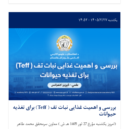
یکشنبه ۱۴۰۵/۲/۲۷ - ۱۴:۵۲
بررسی و اهمیت غذایی نبات تف ( Teff) برای تغذیه
حیوانات
(امروز یکشنبه مؤرخ 27 ثور 1405 هـ ش ) معاون سرمحقق محمد طاهر