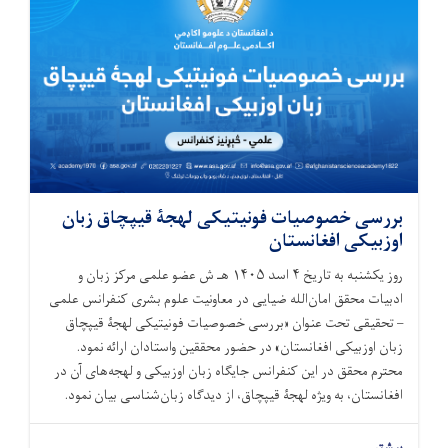
بررسی خصوصیات فونیتیکی لهجۀ قیپچاق زبان
اوزبیکی افغانستان
روز یکشنبه به تاریخ ۴ اسد ۱۴۰۵ هـ ش عضو علمی مرکز زبان و
ادبیات محقق امان‌الله ضیایی در معاونیت علوم بشری کنفرانس علمی
– تحقیقی تحت عنوان «بررسی خصوصیات فونیتیکی لهجۀ قیپچاق
زبان اوزبیکی افغانستان» در حضور محققین واستادان ارائه نمود.
محترم محقق در این کنفرانس جایگاه زبان اوزبیکی و لهجه‌های آن در
افغانستان، به‌ ویژه لهجۀ قیپچاق، از دیدگاه زبان‌شناسی بیان نمود.
بیشتر