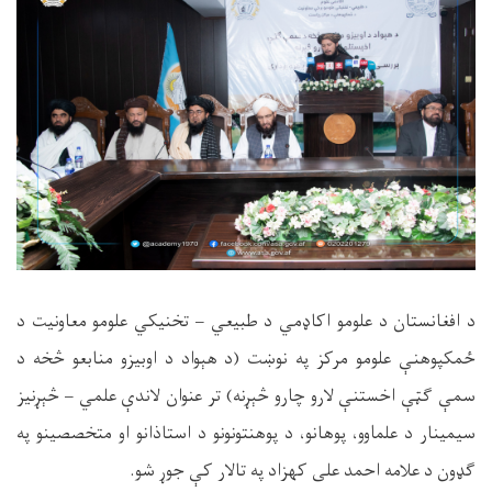
د افغانستان د علومو اکاډمي د طبیعي – تخنیکي علومو معاونیت د
ځمکپوهنې علومو مرکز په نوښت (د هېواد د اوبیزو منابعو څخه د
سمې ګټې اخستنې لارو چارو څېړنه) تر عنوان لاندې علمي – څېړنیز
سیمینار د علماوو، پوهانو، د پوهنتونونو د استاذانو او متخصصینو په
ګډون د علامه احمد علی کهزاد په تالار کې جوړ شو
.