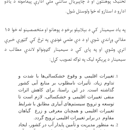
تخنیک پوهنتون او د چاپېریال ساتنې ملي ادارې پیغامونه د یادو
ادارو د استازو له خوا ولوستل شول.
په
یاد
سيمينار کې د بېلابېلو برخو د پوهانو او
متخصصینو
له خوا ١٥
مقالې وړاندې شوې او د
دې
علمي غونډې په ترڅ کې ګټورې خبرې
اترې وشوې او
په پای کې د سیمینار ګډونوالو لاندې مطالب د
سیمینار د پرېکړه لیک په توګه تصویب کړل
:
تغییرات اقلیمی و وقوع خشکسالی‌ها با شدت و
تداوم زیاد، تأثیرات نامطلوب بر منابع آبی کشور
گذاشته است. در این راستا، برای کاهش اثرات
منفی تغییرات اقلیمی و خشکسالی، لازم است تا
توسعه و ترویج سیستم‌های آبیاری مطابق با شرایط
تغییرات اقلیمی و همچنان معرفی و زرع گیاهان
مقاوم در برابر تغییرات اقلیمی ترویج گردد
.
به منظور مدیریت و تأمین پایدار آب در کشور، ایجاد