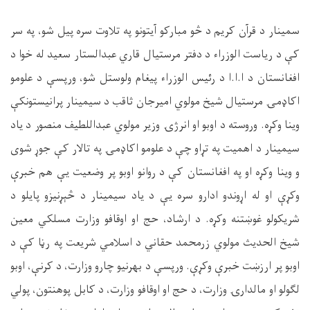
سمینار د قرآن کریم د څو مبارکو آیتونو په تلاوت سره پیل شو، په سر
کې د ر
یاست الوزراء د دفتر مرستیال قاري عبدالستار سعید له خوا د
افغانستان د ا.ا.ا د رئیس الوزراء پیغام ولوستل شو، ورپسې د علومو
اکاډمۍ مرستیال شیخ مولوي امیرجان ثاقب د سیمینار پرانیستونکې
وینا وکړه. وروسته د اوبو او انرژۍ وزیر مولوي عبداللطیف منصور د یاد
سیمینار د اهمیت په تړاو چې د علومو اکاډمۍ په تالار کې جوړ شوی
و وینا وکړه او په افغانستان کې د روانو اوبو پر وضعیت یې هم خبرې
وکړې او له اړوندو ادارو سره یې د یاد سیمینار د څېړنیزو پایلو د
شریکولو غوښتنه وکړه. د ارشاد، حج او اوقافو وزارت مسلکي معین
شیخ الحدیث مولوي زرمحمد حقاني د اسلامي شریعت په رڼا کې د
اوبو پر ارزښت خبرې وکړې. ورپسې د بهرنیو چارو وزارت، د کرنې، اوبو
لګولو او مالدارۍ وزارت، د حج او اوقافو وزارت، د کابل پوهنتون، پولي