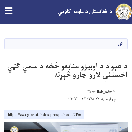
tion
د افغانستان د علومو اکاډمي
اصلي
منځپانګه
دانګل
کور
د هېواد د اوبیزو منابعو څخه د سمې ګټې
اخستنې لارو چارو څېړنه
Ezatullah_admin
چهارشنبه ۱۴۰۳/۸/۲۳ - ۱۶:۵۳
https://asa.gov.af/index.php/ps/node/2156