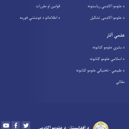
د علومو اکاډمي ریاستونه
قوانین او مقررات
د علومو اکاډمۍ تشکیل
د اطلاعاتو د غوښتنې فورمه
علمي آثار
د بشري علومو کتابونه
د اسلامي علومو کتابونه
د طبیعي - تخنیکي علومو کتابونه
مقالې
Youtube
Facebook
Twitter
د افغانستان د علومو اکاډمي