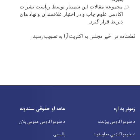
مجموعه مقالات این سمینار توسط ریاست نشرات
اکادمی علوم چاپ و در اختیار علاقمندان و نهاد های
ذیربط قرار گیرد.
قطعنامه در اخیر مجلس به اکثریت آرا به تصویب رسید
.
زمونږ په اړه
عامه او حقوقی سندونه
د علومو اکاډمي پیژندنه
د علومو اکاډمۍ عمومي پلان
د علومو اکاډمي معاونیتونه
پالیسۍ