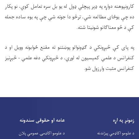
کارونپوهنه دواړه په ډېر پېچلي ډول له یو بل سره تعامل کوي، نو پکار
ده چې يوځای مطالعه شي، ترڅو دا جوته شي چې په یوه ساده جمله
کې د څو معناګانو شونیتا شته.
په پای کې څېړونکي د ګډونوالو پوښتنو ته مقنع ځوابونه وویل او د
کنفرانس د علمي کمېسیون له لوري، د څېړونکي دغه علمي - څېړنیز
کنفرانس مثبت وارزول شو.
زمونږ په اړه
عامه او حقوقی سندونه
د علومو اکاډمي پیژندنه
د علومو اکاډمۍ عمومي پلان