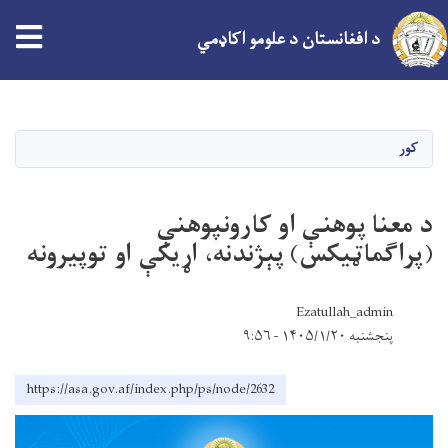
د افغانستان د علومو اکاډمي
اصلي
منځپانګه
دانګل
کور
د معنا پوهنې او کارونپوهنې
(پراګماټیکس) پېژندنه، اړیکې او توپیرونه
Ezatullah_admin
پنجشنبه ۱۴۰۵/۱/۲۰ - ۹:۵۶
https://asa.gov.af/index.php/ps/node/2632