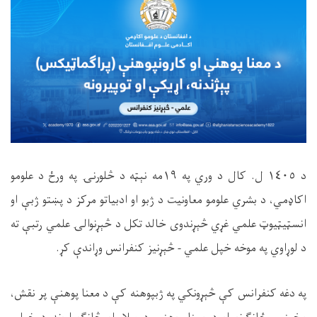
د ١٤٠٥ ل. کال د وري په ١٩مه نېټه د څلورنۍ په ورځ د علومو
اکاډمي، د بشري علومو معاونیت د ژبو او ادبیاتو مرکز د پښتو ژبې او
انسټیټيوټ علمي غړي څېړندوی خالد تکل د څېړنوالۍ علمي رتبې ته
د لوړاوي په موخه خپل علمي - څېړنیز کنفرانس وړاندې کړ.
په دغه کنفرانس کې څېړونکي په ژبپوهنه کې د معنا پوهنې پر نقش،