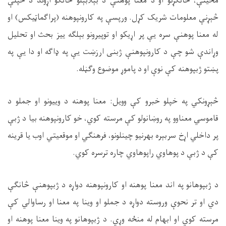
مخينې، ځانګړنو او د معنا پوهنې د بېلابېلو څانګو اړوند د خپلې
څېړنې معلومات شریک کړل. ورپسې په کارونپوهنه (پراګماټیکس) او
له معنا پوهنې سره یې پر اړیکو او توپیرونو بېلګه ییز بحث او تحلیل
وړاندې شو چې د کارونپوهنې ژبنی ارزښت یې په ډاګه او دا یې په
پښتو ژبپوهنه کې نوې او د پاموړ موضوع وګڼله.
څېړونکي په خپلو خبرو کې وویل: معنا پوهنه د وییونو او جملو د
قاموسي معناوو په روښانولو کې مرسته کوي، خو کارونپوهنه بیا د ژبې
پر داخلي اړخ سربېره بهرنیو چینلونو، فرهنګي او موقعیتي اوب یا قرینه
کې د ژبې د پوهاوي راپوهاوي چاره ترسره کوي.
د ژبپوهانو په اند معنا پوهنه او کارونپوهنه دواړه د ژبپوهنې څانګې
دي او تر نحوې وروسته دواړه د جملو او وینا په معنا او رساوالي کې
مرسته کوي او ابهام له منځه وړي. د ژبپوهانو په وینا معنا
پوهنه او