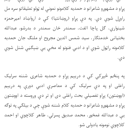
پړاو د مشهورو شاعرانو د حمدیه کلامونو نمونې له ټولو تعلیقاتو سره مل
راوړل شوي دي. په دې پړاو (روښانتیا) کې د ارواښاد امیرحمزه
شینواري، ګل پاچا الفت، سمندر خان سمندر د بدرشو، عبدالله
بختیانی خدمتګار، سید شمس الدین مجروح او ملنګ جان حمدیه
کلامونه راټول شوي او د ادبي فنونو له مخې یې ښېګڼې شنل شوي
دي.
په پنځم څپرکي کې د دریېم پړاو د حمدیه شاعرۍ شننه سرلیک
راغلی او په دې سرلیک کې د معاصرې ادبي دورې په دریېم
(اووښتون) پړاو تفصیلي بحث راغلی دی او تر دې وروسته د اووښتون
پړاو د مشهورو شاعرانو د حمدیه کلام شننه شوې چې د بېلګې په توګه
یې د عبدالله غمخور، محمد صدیق پسرلي، طاهر کلاچوي او احمد
کلاچوي نومونه یادولی شو.