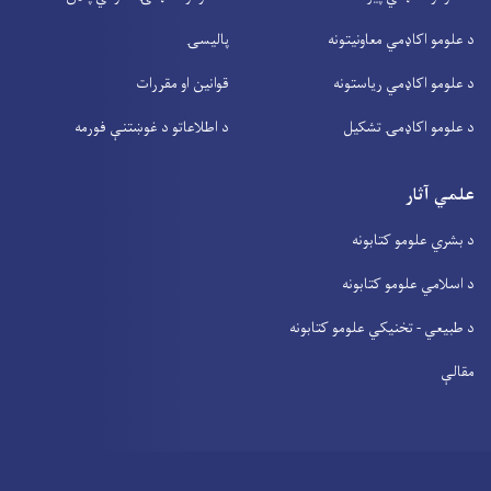
د علومو اکاډمي معاونیتونه
پالیسۍ
د علومو اکاډمي ریاستونه
قوانین او مقررات
د علومو اکاډمۍ تشکیل
د اطلاعاتو د غوښتنې فورمه
علمي آثار
د بشري علومو کتابونه
د اسلامي علومو کتابونه
د طبیعي - تخنیکي علومو کتابونه
مقالې