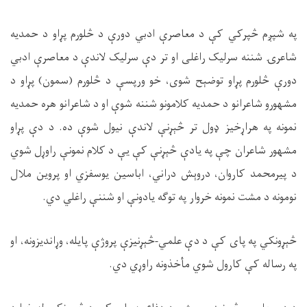
په شپږم څپرکي کې د معاصرې ادبي دورې د څلورم پړاو د حمدیه
شاعرۍ شننه سرلیک راغلی او تر دې سرلیک لاندې د معاصرې ادبي
دورې څلورم پړاو توضېح شوی، خو ورپسې د څلورم (سمون) پړاو د
مشهورو شاعرانو د حمدیه کلامونو شننه شوې او د شاعرانو هره حمدیه
نمونه په هراړخیز ډول تر څېړنې لاندې نیول شوې ده. د دې پړاو
مشهور شاعران چې په یادې څېړنې کې یې د کلام نمونې راوړل شوي
د پیرمحمد کاروان، دروېش دراني، اباسین یوسفزي او پروین ملال
نومونه د مشت نمونه خروار په توګه یادونې او شننې راغلي دي.
څېړونکي په پای کې د دې علمي-څېړنيزې پروژې پايله، وړانديزونه، او
په رساله کې کارول شوي مأخذونه راوړي دي.