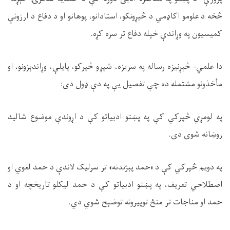
څخه د علومو اکاډمي د څېړونکو، استادانو، پوهانو او د دفاع د ارزونې
کمیسیون په وړاندې خپله دفاع تر سره کړه.
دا علمي- څېړنيزه رساله په سريزه، شپږو څپرکو، پايلې، وړاندېزونو، او
مأخذونو مشتمله ده چې تفصیل یې په دې ډول دی:
په لومړي څپرکي کې په پښتو ادبیاتو کې د اړوندې موضوع شاليد
روښانه شوی دی.
په دويم څپرکي کې د «حمد پېژندنه» تر سرلیک لاندې د حمد لغوي او
اصطلاحي تعریف، په پښتو ادبیاتو کې د حمد لیکلو تاریخچه او د
حمد او مناجات تر منځ توپیرونه توضېح شوي دي.