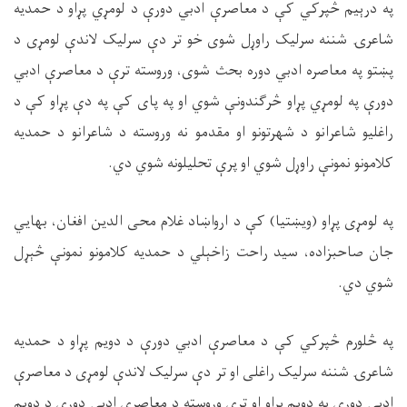
په درېيم څپرکي کې د معاصرې ادبي دورې د لومړي پړاو د حمدیه
شاعرۍ شننه سرلیک راوړل شوی خو تر دې سرلیک لاندې لومړی د
پښتو په معاصره ادبي دوره بحث شوی، وروسته ترې د معاصرې ادبي
دورې په لومړي پړاو څرګندونې شوي او په پای کې په دې پړاو کې د
راغلیو شاعرانو د شهرتونو او مقدمو نه وروسته د شاعرانو د حمدیه
کلامونو نمونې راوړل شوي او پرې تحلیلونه شوي دي.
په لومړی پړاو (ویښتیا) کې د ارواښاد غلام محی الدین افغان، بهایي
جان صاحبزاده، سید راحت زاخېلي د حمدیه کلامونو نمونې څېړل
شوي دي.
په څلورم څپرکي کې د معاصرې ادبي دورې د دویم پړاو د حمدیه
شاعرۍ شننه سرلیک راغلی او تر دې سرلیک لاندې لومړی د معاصرې
ادبي دورې په دویم پړاو او ترې وروسته د معاصرې ادبي دورې د دویم