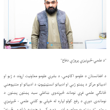
"د علمي-څېړنېزي پروژې دفاع"
د افغانستان د علومو اکاډمي، د بشري علومو معاونيت اړوند د ژبو او
ادبیاتو مرکز د پښتو ژبې او ادبیاتو انسټیټیوټ د ادبیاتو او متنپوهنې
څانګې علمي غړي نوماند څېړندوی ښاغلي سید پښتون پښتون د
نوماندۍ دورې د رفع کولو لپاره له خپلې یو کلنې علمي - څېړنیزې
پروژې "د پښتو په معاصره ادبی دوره کې د حمدیه شاعرۍ څېړنه"