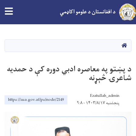
tion
د افغانستان د علومو اکاډمي
اصلي
منځپانګه
دانګل
کور
د پښتو په معاصره ادبي دوره کې د حمدیه
شاعرۍ څېړنه
Ezatullah_admin
https://asa.gov.af/ps/node/2149
پنجشنبه ۱۴۰۳/۸/۱۷ - ۹:۸