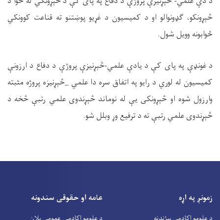
د دې علمي- څېړنيزې پروژې د دفاع په پای کې د څېړونکي له خوا د
څېړونکو، ګډونوالو او د کمیسیون د غړیو پوښتنو ته قناعت کوونکي
ځوابونه وويل شول.
د غونډې په پای کې د یادې علمي-څېړنيزې پروژې د دفاع د ارزونې
کميسيون له لوري د رايو په اتفاق سره دا علمي _څېړنیزه پروژه مثبته
وارزول شوه او څېړونکی یې له نوماند څېړندوی علمي رتبې څخه د
څېړندوی علمي رتبې ته د ترفیع وړ وبلل شو.
زمونږ په اړه
عامه او حقوقی سندونه
د علومو اکاډمي پیژندنه
د علومو اکاډمۍ عمومي پلان