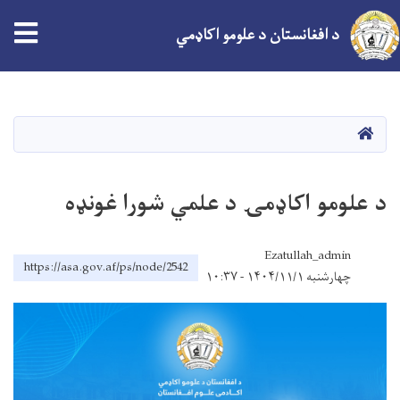
د افغانستان د علومو اکاډمي
اصلي
منځپانګه
دانګل
کور
د علومو اکاډمۍ د علمي شورا غونډه
Ezatullah_admin
https://asa.gov.af/ps/node/2542
چهارشنبه ۱۴۰۴/۱۱/۱ - ۱۰:۳۷