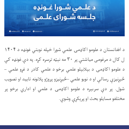
د افغانستان د علومو اکاډمۍ علمي شورا خپله نوبتي غونډه د ۱۴۰۴
ل کال د مرغومی میاشتې پر ۳۰ مه نېټه ترسره کړه. په دې غونډه کې
د علومو اکاډمۍ د بېلابېلو علمي برخو د علمي کادر د غړو علمي –
څېړنيزې رسالې او د نویو علمي –څیړنیزو پروژو پلانونه تاييد او تصویب
شول. پر دې سربېره د علومو اکاډمۍ د علمي او اداري برخو پر
مختلفو مسایلو بحث او پرېکړې وشوې.