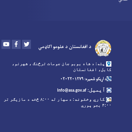
Youtube
Facebook
Twitter
د افغانستان د علومو اکاډمي
پته: د شاه بوبو جان جومات ترڅنګ ، شهرنو،
کابل، افغانستان
د اړیکو شمیره: ۰۲۰۲۲۰۱۲۷۹
آیمیل
:
info@asa.gov.af
کاري وختونه
: د سهار له ۸:۰۰ څخه د مازیګر تر
۴:۰۰ بجو پورې