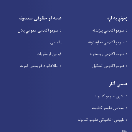
زمونږ په اړه
عامه او حقوقی سندونه
د علومو اکاډمي پیژندنه
د علومو اکاډمۍ عمومي پلان
د علومو اکاډمي معاونیتونه
پالیسۍ
د علومو اکاډمي ریاستونه
قوانین او مقررات
د علومو اکاډمۍ تشکیل
د اطلاعاتو د غوښتنې فورمه
علمي آثار
د بشري علومو کتابونه
د اسلامي علومو کتابونه
د طبیعي - تخنیکي علومو کتابونه
مقالې