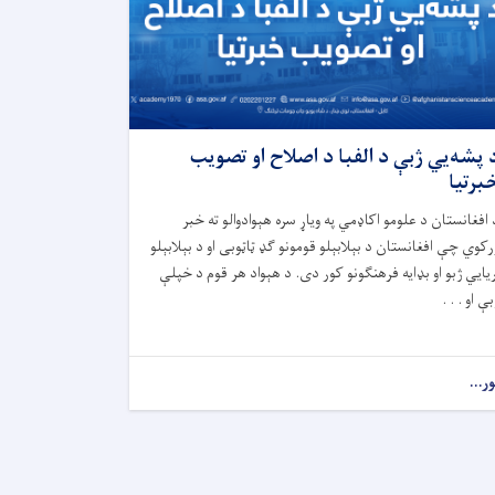
 پشه‌یي ژبې د الفبا د اصلاح او تصویب
برتیا
 افغانستان د علومو اکاډمي په ویاړ سره هېوادوالو ته خبر
رکوي چې افغانستان د بېلابېلو قومونو ګډ ټاټوبی او د بېلابېلو
ریایي ژبو او بډایه فرهنګونو کور دی. د هېواد هر قوم د خپلې
بې او . . .
ور...