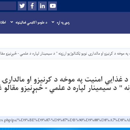
Twitter
Facebook
LinkedIn
Youtube
لټون
زموږ په اړه
د علومو اکاډمي فعاليتونه
اطلاع
اصلي
منځپانګه
دانګل
ه موخه د کرنیزو او مالدارۍ نویو ټکنالوژیو ارزونه " د سیمینار لپاره د علمي - څېړنیزو مقا
د غذایي امنیت په موخه د کرنیزو او مالدارۍ 
نه " د سیمینار لپاره د علمي - څېړنیزو مقالو 
v.af/index.php/ps/%D9%BE%D9%87-%D9%87%DB%90%D9%88%