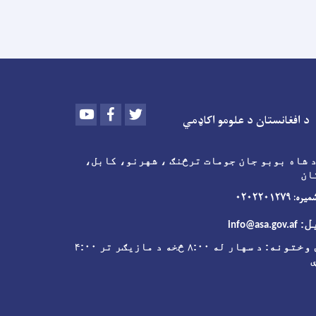
Youtube
Facebook
Twitter
د افغانستان د علومو اکاډمي
 شاه بوبو جان جومات ترڅنګ ، شهرنو، کابل،
ان
 ۰۲۰۲۲۰۱۲۷۹
ل
:
info@asa.gov.af
وختونه
: د سهار له ۸:۰۰ څخه د مازیګر تر ۴:۰۰