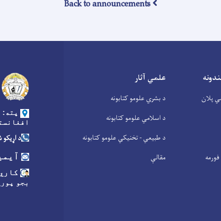
Back to announcements
ندونه
علمي آثار
ي پلان
د بشري علومو کتابونه
پته: د
د اسلامي علومو کتابونه
افغانست
د طبیعي - تخنیکي علومو کتابونه
د اړیکو شمیره:
آیمی
فورمه
مقالې
کاري 
بجو پورې