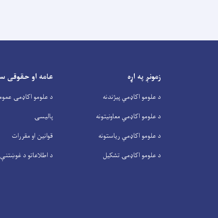
زمونږ په اړه
عامه او حقوقی س
د علومو اکاډمي پیژندنه
د علومو اکاډمۍ عموم
د علومو اکاډمي معاونیتونه
پالیسۍ
د علومو اکاډمي ریاستونه
قوانین او مقررات
د علومو اکاډمۍ تشکیل
د اطلاعاتو د غوښتنې 