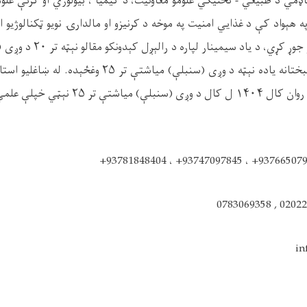
اډمي د طبیعي - تخنیکي علومو معاونیت، د کیمیا ، بیولوژي او کرنې علو
هېواد کې د غذایي امنیت په موخه د کرنیزو او مالدارۍ نویو ټکنالوژیو ا
علمي - څېړنیز سیمینار جوړ کړي
شوې وه چې اوس خوشبختانه یاده نېټه د وږی (سنبلې) میاشتې 
درنښت هېله کوو چې د روان کال ۱۴۰۴ ل کال د وږ