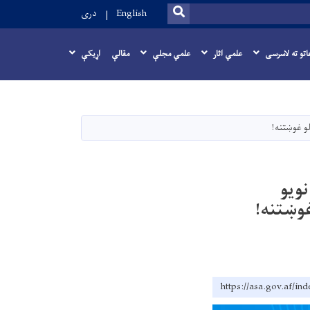
SEARCH
English
دری
اتو ته لاسرسی
علمي اثار
علمي مجلې
مقالې
اړيکې
لو غوښتنه!
نویو
غوښتنه!
https://asa.go