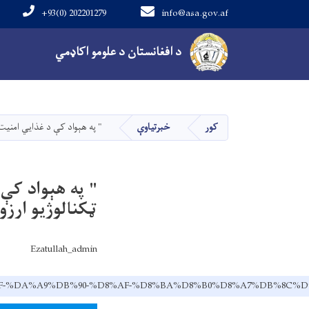
+93(0) 202201279
info@asa.gov.af
Main navigation
د افغانستان د علومو اکاډمي
کور
خبرتیاوې
" په هېواد کې د غذایي امنیت پ
" په هېواد کې 
ټکنالوژیو ارزو
Ezatullah_admin
D8%A7%D8%AF-%DA%A9%DB%90-%D8%AF-%D8%BA%D8%B0%D8%A7