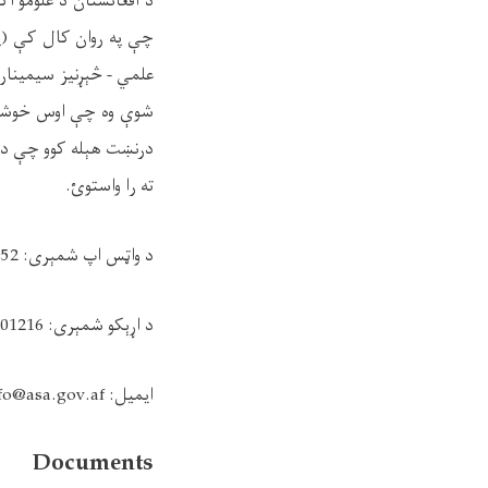
د افغانستان د علومو اک
چې په روان کال کې (په 
ته را واستوئ.
د واټس اپ شمېری: 93766507952+ ، 93747097845+ ، 93781848404+
د اړېکو شمېری: 0202201216 , 0783069358
ایمیل: info@asa.gov.af
Documents