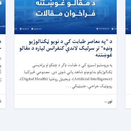
د "په معاصر طبابت کې د نویو ټکنالوژیو
د
ونډه" تر سرلیک لاندې کنفرانس لپاره د مقالو
خ
غوښتنه
د
په وروستیو لسیزو کې د طبابت ډګر د چټکو او پرله‌پسې
و
ټکنالوژیکو بدلونونو شاهد پاتې شوی دی. مصنوعي ځیرکتیا
آ
(Artificial Intelligence)، ډیجیټل روغتیا (Digital Health)،
ژ
روبوټیک جراحي، جنیټیکي . . .
نور...
ن