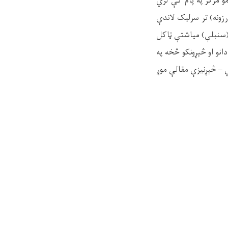
مو مرکز په پام کې لري
رزونه) تر سرلیک لاندې
، د یاد سیمینار لپاره د رالېږل کېدونکو مقالو نېټه تر ۲۰ د وږی (سنبلې) میاشتې ټاکل
تر ۲۵ وغځېده. له ښاغلیو استادانو او څېړونکو څخه په
ی (سنبلې) میاشتې تر ۲۵ نېټي خپلې علمي – څېړنیزې مقالې موږ