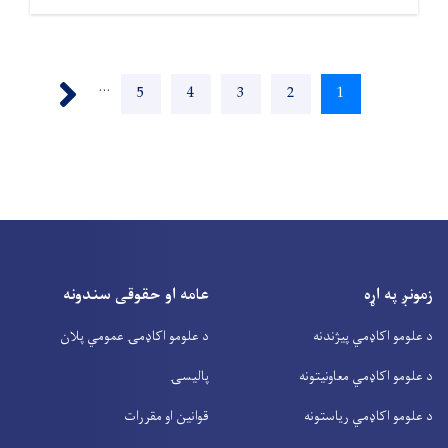
Pagination
Next ›
…
1
اوسنی
2
پاڼه
3
پاڼه
4
پاڼه
5
پاڼه
پاڼه
زمونږ په اړه
عامه او حقوقی سندونه
د علومو اکاډمي پیژندنه
د علومو اکاډمۍ عمومي پلان
د علومو اکاډمي معاونیتونه
پالیسۍ
د علومو اکاډمي ریاستونه
قوانین او مقررات