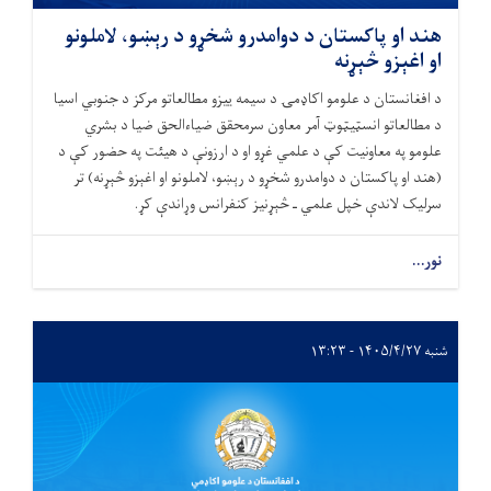
هند او پاکستان د دوامدرو شخړو د رېښو، لاملونو
او اغېزو څېړنه
د افغانستان د علومو اکاډمۍ د سیمه ییزو مطالعاتو مرکز د جنوبي اسیا
د مطالعاتو انسټیټوټ آمر معاون سرمحقق ضیاءالحق ضیا د بشري
علومو په معاونیت کې د علمي غړو او د ارزونې د هیئت په حضور کې د
(هند او پاکستان د دوامدرو شخړو د رېښو، لاملونو او اغېزو څېړنه) تر
سرلیک لاندې خپل علمي ـ څېړنیز کنفرانس وړاندې کړ.
نور...
شنبه ۱۴۰۵/۴/۲۷ - ۱۳:۲۳