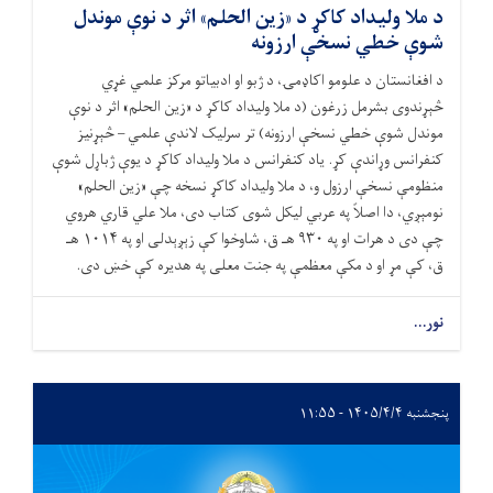
د ملا وليداد کاکړ د «زين الحلم» اثر د نوې موندل
شوې خطي نسخې ارزونه
د افغانستان د علومو اکاډمۍ، د ژبو او ادبياتو مرکز علمي غړي
څېړندوی بشرمل زرغون (د ملا وليداد کاکړ د «زين الحلم» اثر د نوې
موندل شوې خطي نسخې ارزونه) تر سرلیک لاندې علمي – څېړنیز
کنفرانس وړاندې کړ. ياد کنفرانس د ملا ولیداد کاکړ د يوې ژباړل شوې
منظومې نسخې ارزول و، د ملا وليداد کاکړ نسخه چې «زين الحلم»
نومېږي، دا اصلاً په عربي ليکل شوی کتاب دی، ملا علي قاري هروي
چې دی د هرات او په ۹۳۰ هـ ق، شاوخوا کې زېږېدلی او په ۱۰۱۴ هـ
ق، کې مړ او د مکې معظمې په جنت معلی په هديره کې خښ دی.
نور...
پنجشنبه ۱۴۰۵/۴/۴ - ۱۱:۵۵