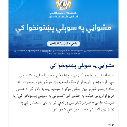
مشواڼي په سوېلي پښتونخوا کې
د افغانستان د علومو اکاډمۍ د پښتو څېړنو بین المللي مرکز علمي
غړي او د پښتنو تاریخ او فرهنګ انسټیټوټ آمر څېړندوی حمایت الله
ښاد د پښتو څېړنو بین المللي مرکز د سیمینارونو په تالار کې د علمي
غړيو او ارزونې هیئت په حضور کې "مشواڼي په سوېلي پښتونخوا کې" په
سرلیک علمي – څېړنیزکنفرانس وړاندې کړ. په دې سیمینار کې په
ټولیز ډول لاندېني مطالب وړاندې شوي دي:
نور...