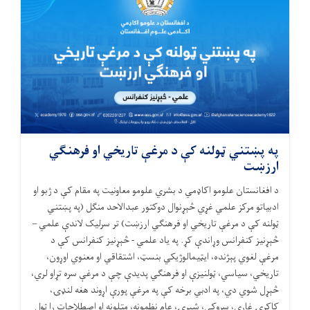
په پښتني ټولنه کې د مرغې تاريخي او فرهنګي
ارزښت
د افغانستان علومو اکاډمي د بشري علومو معاونيت په مقام کې د ژبو او
ادبياتو مرکز علمي غړي څېړنوال دوکتور عبدالاحد منګل (په پښتني
ټولنه کې د مرغې تاريخي او فرهنګي ارزښت) تر سرليک لاندې علمي –
څېړنيز کنفرانس وړاندې کړ. په یاد علمي - څېړنیز کنفرانس کې د
مرغې لغوي پېژنده، ايټيمالوژيکي بنسټ، اشتقاقي او معنوي اوړون،
تاریخي، سياسي، ټولنيزې او فرهنګي پديدې چې د مرغې سره تړاو لري،
څېړل شوي دي، په ادبي برخه کې په مرغې پورې اړوند هغه لنډۍ،
کاکړۍ غاړې، سروکي، شېرۍ، عام نظمونه، متلونه او اصطلاحات را ټول