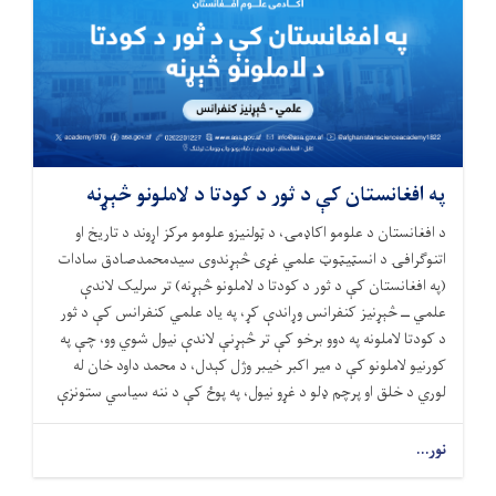
په افغانستان کې د ثور د کودتا د لاملونو څېړنه
د افغانستان د علومو اکاډمۍ، د ټولنیزو علومو مرکز اړوند د تاریخ او
اتنوګرافۍ د انسټيټوټ علمي غړی څېړندوی سیدمحمدصادق سادات
(په افغانستان کې د ثور د کودتا د لاملونو څېړنه) تر سرلیک لاندې
علمي ــ څېړنیز كنفرانس وړاندې کړ، په یاد علمي كنفرانس کې د ثور
د کودتا لاملونه په دوو برخو کې تر څېړنې لاندې نیول شوي وو، چې په
کورنیو لاملونو کې د میر اکبر خیبر وژل کېدل، د محمد داود خان له
لوري د خلق او پرچم ډلو د غړو نیول، په پوځ کې د ننه سیاسي ستونزې
نور...