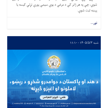
شوي، چې په هر ژانر کې د مرغې د يوې سيمې پورې تړلې کيسه يا
پېښه ثبت شوې.
نور...
شنبه ۱۴۰۵/۵/۳ - ۱۱:۱۰