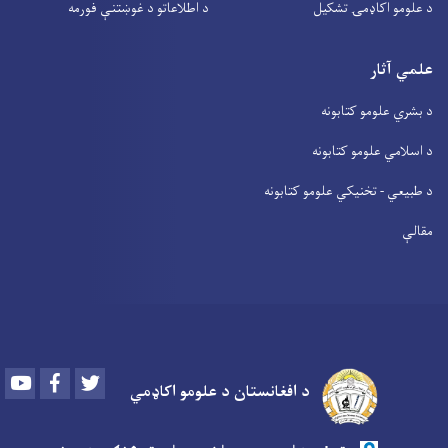
د علومو اکاډمۍ تشکیل
د اطلاعاتو د غوښتنې فورمه
علمي آثار
د بشري علومو کتابونه
د اسلامي علومو کتابونه
د طبیعي - تخنیکي علومو کتابونه
مقالې
Youtube
Facebook
Twitter
د افغانستان د علومو اکاډمي