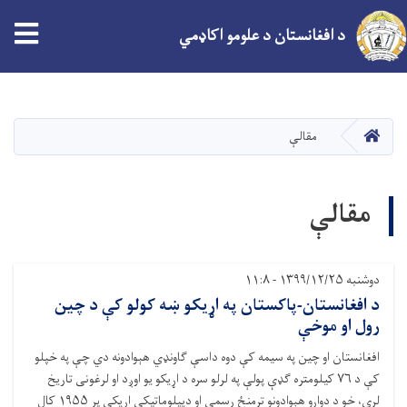
د افغانستان د علومو اکاډمي
اصلي
منځپانګه
دانګل
کور
مقالې
مقالې
دوشنبه ۱۳۹۹/۱۲/۲۵ - ۱۱:۸
د افغانستان-پاکستان په اړیکو ښه کولو کې د چین
رول او موخې
افغانستان او چین په سیمه کې دوه داسې ګاونډي هېوادونه دي چې په خپلو
کې د ۷۶ کیلومتره ګډې پولې په لرلو سره د اړیکو یو اوږد او لرغونی تاریخ
لري، خو د دواړو هېوادونو ترمنځ رسمي او دیپلوماتیکې اړیکې پر ۱۹۵۵ کال