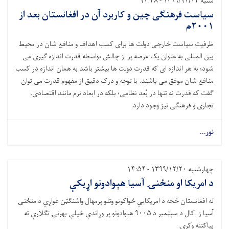
شنبه ۱۳۹۹/۱۲/۲۳ - ۱۴:۳۸
سیاست فرهنگی چین و کاربرد آن در افغانستان بعد از
۲۰۰۱م
ظرفیت سیاست خارجی دولت ها برای کسب اهداف و منافع شان در محیط
بین المللی به عنوان یک عرصه پر از چالش بواسطه قدرت اندازه گیری می
شود؛ به هر اندازه ای که قدرت دولت ها بیشتر باشد به همان اندازه در کسب
منافع شان موفق می باشند. با توجه و درک دقیق از مفهوم قدرت می توان
گفت که قدرت نه تنها در بُعد نظامی؛ بلکه در ابعاد نرم مانند اقتصادی،
تجاری و فرهنگی نیز وجود دارد.
نور...
چهارشنبه ۱۳۹۹/۱۲/۲۰ - ۱۴:۵۴
د امریکا او منځنۍ آسیا هېوادونو اړیکې
له افغانستان څخه د امریکایي ځواکونو وتلو پرمهال واشنګټن غواړي د منځنۍ
آسیا ز .کال د سپټمبر د ۹۰۰۵ هېوادونو پر وړاندې خپلې بهرنۍ تګلارې ته
بیاکتنه وکړي.