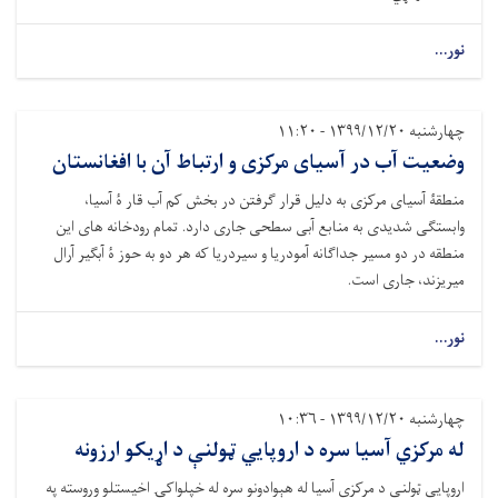
نور...
چهارشنبه ۱۳۹۹/۱۲/۲۰ - ۱۱:۲۰
وضعیت آب در آسیای مرکزی و ارتباط آن با افغانستان
منطقۀ آسیای مرکزی به دلیل قرار گرفتن در بخش کم آب قار ۀ آسیا،
وابستگی شدیدی به منابع آبی سطحی جاری دارد. تمام رودخانه های این
منطقه در دو مسیر جداگانه آمودریا و سیردریا که هر دو به حوز ۀ آبگیر آرال
میریزند، جاری است.
نور...
چهارشنبه ۱۳۹۹/۱۲/۲۰ - ۱۰:۳۶
له مرکزي آسیا سره د اروپایي ټولنې د اړیکو ارزونه
اروپایي ټولنې د مرکزي آسیا له هېوادونو سره له خپلواکۍ اخیستلو وروسته په