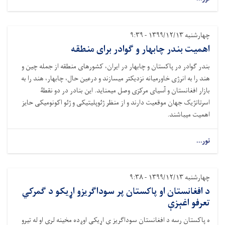
چهارشنبه ۱۳۹۹/۱۲/۱۳ - ۹:۳۹
اهمیت بندر چابهار و گوادر برای منطقه
بندر گوادر در پاکستان و چابهار در ایران، کشورهای منطقه از جمله چین و
هند را به انرژی خاورمیانه نزدیکتر میسازند و درعین حال، چابهار، هند را به
بازار افغانستان و آسیای مرکزی وصل میمناید. این بنادر در دو نقطۀ
اسرتاتژیک جهان موقعیت دارند و از منظر ژئوپلیتیکی و ژئو اکونومیکی حایز
اهمیت میباشند.
نور...
چهارشنبه ۱۳۹۹/۱۲/۱۳ - ۹:۳۸
د افغانستان او پاکستان پر سوداګریزو اړیکو د ګمرکي
تعرفو اغېزې
ه پاکستان رسه د افغانستان سوداګریز ې اړیکې اوږده مخینه لري او له تیرو