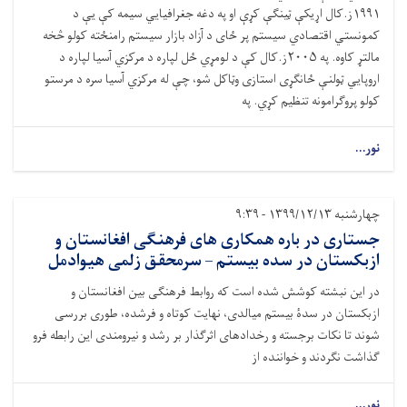
۱۹۹۱ز.کال اړیکې ټینګې کړې او په دغه جغرافیایي سیمه کې یې د
کمونستي اقتصادي سیستم پر ځای د آزاد بازار سیستم رامنځته کولو څخه
مالتړ کاوه. په ۲۰۰۵ز.کال کې د لومړي ځل لپاره د مرکزي آسیا لپاره د
اروپایي ټولنې ځانګړی استازی وټاکل شو، چې له مرکزي آسیا سره د مرستو
کولو پروګرامونه تنظیم کړي. په
نور...
چهارشنبه ۱۳۹۹/۱۲/۱۳ - ۹:۳۹
جستاری در باره همکاری های فرهنګی افغانستان و
ازبکستان در سده بیستم – سرمحقق زلمی هیوادمل
در این نبشته کوشش شده است که روابط فرهنگی بین افغانستان و
ازبکستان در سدۀ بیستم میالدی، نهایت کوتاه و فرشده، طوری بررسی
شوند تا نکات برجسته و رخدادهای اثرگذار بر رشد و نیرومندی این رابطه فرو
گذاشت نگردند و خواننده از
نور...