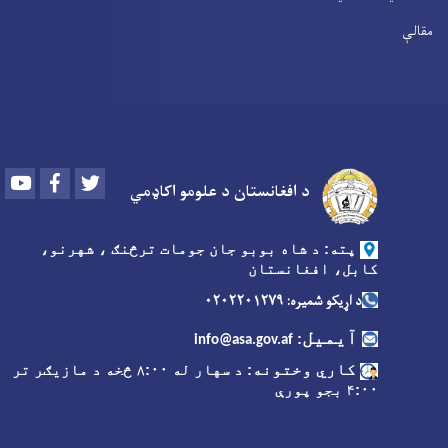
مقالې
Youtube
Facebook
Twitter
د افغانستان د علومو اکاډمي
پته: د شاه بوبو جان جومات ترڅنګ ، شهرنو،
کابل، افغانستان
د اړیکو شمیره: ۰۲۰۲۲۰۱۲۷۹
آیمیل
:
info@asa.gov.af
کاري وختونه
: د سهار له ۸:۰۰ څخه د مازیګر تر
۴:۰۰ بجو پورې