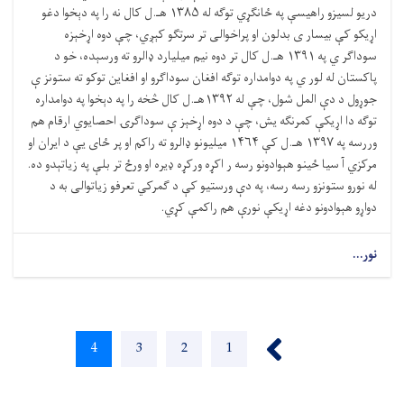
دریو لسیزو راهیسې په ځانګړي توګه له ۱۳۸۵ هـ.ل کال نه را په دېخوا دغو
اړیکو کې بیسار ی بدلون او پراخوالی تر سرتګو کېږي، چې دوه اړخېزه
سوداګر ي په ۱۳۹۱ هـ.ل کال تر دوه نیم میلیارد ډالرو ته ورسېده، خو د
پاکستان له لور ي په دوامداره توګه افغان سوداګرو او افغاين توکو ته ستونز ې
جوړول د دې المل شول، چې له ۱۳۹۲هـ.ل کال څخه را په دېخوا په دوامداره
توګه دا اړیکې کمرنګه يش، چې د دوه اړخېز ې سوداګرۍ احصایوي ارقام هم
وررسه په ۱۳۹۷ هـ.ل کې ۱۴۶۴ میلیونو ډالرو ته راکم او پر ځای يې د ایران او
مرکزي آ سیا ځینو هېوادونو رسه ر اکړه ورکړه ډيره او ورځ تر بلې په زیاتېدو ده.
له نورو ستونزو رسه رسه، په دې ورستیو کې د ګمرکي تعرفو زیاتوالی به د
دواړو هېوادونو دغه اړیکې نورې هم راکمې کړي.
نور...
Pagination
‹ Previous
1
پاڼه
2
پاڼه
3
پاڼه
4
اوسنی
پاڼه