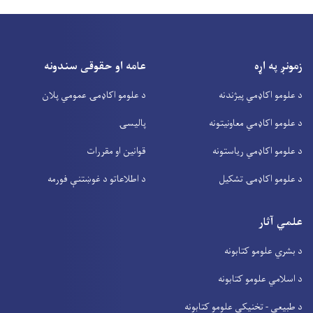
زمونږ په اړه
عامه او حقوقی سندونه
د علومو اکاډمي پیژندنه
د علومو اکاډمۍ عمومي پلان
د علومو اکاډمي معاونیتونه
پالیسۍ
د علومو اکاډمي ریاستونه
قوانین او مقررات
د علومو اکاډمۍ تشکیل
د اطلاعاتو د غوښتنې فورمه
علمي آثار
د بشري علومو کتابونه
د اسلامي علومو کتابونه
د طبیعي - تخنیکي علومو کتابونه