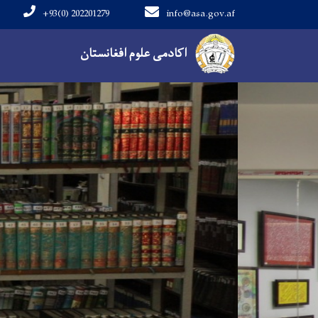
+93(0) 202201279
info@asa.gov.af
Main navigation
اکادمی علوم افغانستان