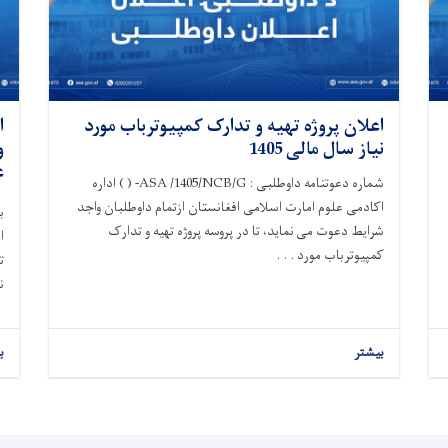
اعلان پروژه تهیه و تدارک کمپیوترباب مورد
ا
نیاز سال مالی 1405
ع
شماره دعوتنامه داوطلبی : ASA /1405/NCB/G- ( ) اداره
اکادمی علوم امارت اسلامی افغانستان ازتمام داوطلبان واجد
شرایط دعوت می نماید، تا در پروسه پروژه تهیه و تدارک
ا
کمپیوترباب مورد . . .
ت
ن
بیشتر
ب