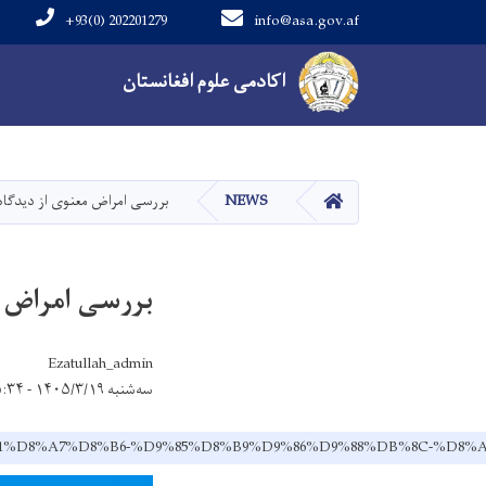
+93(0) 202201279
info@asa.gov.af
Main navigation
اکادمی علوم افغانستان
HOME
NEWS
بررسی امراض معنوی از دیدگاه
بررسی امراض م
Ezatullah_admin
سه‌شنبه ۱۴۰۵/۳/۱۹ - ۱۵:۳۴
%D8%B1%D8%A7%D8%B6-%D9%85%D8%B9%D9%86%D9%88%DB%8C-%