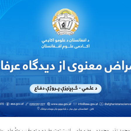
محمد نذیر محمدی، عضو علمی انستیتوت عقیده و تصوف، پروژهٔ علمی–