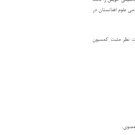
می علوم افغانستان در
نست نظر مثبت کمسیون
عنوی.