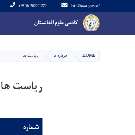
+93(0) 202201279
info@asa.gov.af
Main navigation
اکادمی علوم افغانستان
HOME
درباره ما
ریاست ها
ریاست های
شماره