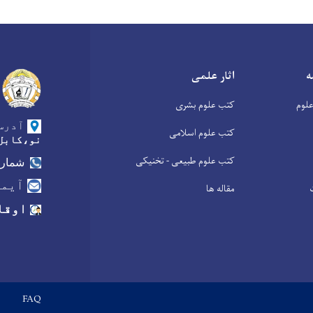
ه
اثار علمی
لوم
کتب علوم بشری
آدرس
کتب علوم اسلامی
نو،کابل
کتب علوم طبیعی - تخنیکی
شماره
آیمی
مقاله ها
اوقا
Footer menu
FAQ