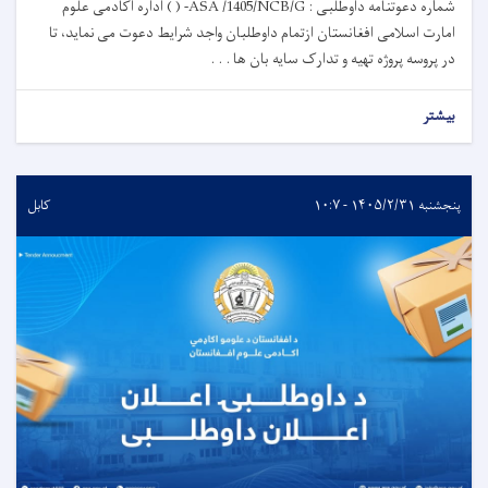
شماره دعوتنامه داوطلبی : ASA /1405/NCB/G- ( ) اداره اکادمی علوم
امارت اسلامی افغانستان ازتمام داوطلبان واجد شرایط دعوت می نماید، تا
در پروسه پروژه تهیه و تدارک سایه بان ها . . .
بیشتر
پنجشنبه ۱۴۰۵/۲/۳۱ - ۱۰:۷
کابل