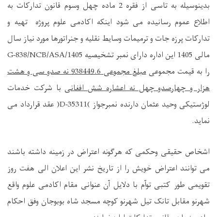
بدینوسیله به تاسی از فقره 2 ماده چهل وسوم قانون تدارکات به
اطلاع عموم رسانیده می شود اینکه اکادمی علوم پروژه تهیه و
تدارکات پرزه جات و ترمیمات وسایط نقلیه و جنراتورها مورد نیاز سال
مالی 1405 این اداره دارای نمبر تشخیصیه
ASA/1405
/NCB/
G-838
را به قیمت مجموعی
مبلغ مجموعی
938449.6
نه صدو سی و هشت
هزار و چهارصدو چهل نه اعشاره شش
افغانی
با شرکت خدمات
لوژستیکی وحید عثمان دارنده نمبرجواز
(
D-35311
)
عقد قرارداد می
نماید.
اشخاص حقیقی وحکمی که هرگونه اعتراض در زمینه داشته باشند
می توانند اعتراض خویش را از تاریخ نشر
این اعلان الی هفت روز
تقویمی طور کتبی توآم با دلایل آن عنوانی مقام اکادمی علوم واقع
شهرنو مقابل تانک تیل شهرنو کوچه مسجد شاه بوبوجان وفق احکام