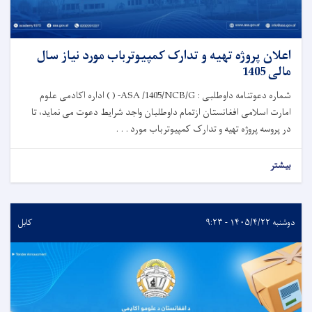
اعلان پروژه تهیه و تدارک کمپیوترباب مورد نیاز سال
مالی 1405
شماره دعوتنامه داوطلبی : ASA /1405/NCB/G- ( ) اداره اکادمی علوم
امارت اسلامی افغانستان ازتمام داوطلبان واجد شرایط دعوت می نماید، تا
در پروسه پروژه تهیه و تدارک کمپیوترباب مورد . . .
بیشتر
دوشنبه ۱۴۰۵/۴/۲۲ - ۹:۲۳
کابل