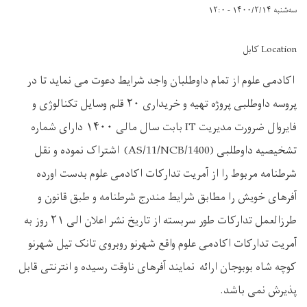
سه‌شنبه ۱۴۰۰/۲/۱۴ - ۱۲:۰
Location کابل
اکادمی علوم از تمام داوطلبان واجد شرایط دعوت می نماید تا در
پروسه داوطلبی پروژه تهیه و خریداری ۲۰ قلم وسایل تکنالوژی و
فایروال ضرورت مدیریت IT بابت سال مالی ۱۴۰۰ دارای شماره
تشخیصیه داوطلبی (AS/11/NCB/1400) اشتراک نموده و نقل
شرطنامه مربوط را از آمریت تدارکات اکادمی علوم بدست اورده
آفرهای خویش را مطابق شرایط مندرج شرطنامه و طبق قانون و
طرزالعمل تدارکات طور سربسته از تاریخ نشر اعلان الی ۲۱ روز به
آمریت تدارکات اکادمی علوم واقع شهرنو روبروی تانک تیل شهرنو
کوچه شاه بوبوجان ارائه نمایند آفرهای ناوقت رسیده و انترنتی قابل
پذیرش نمی باشد.