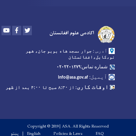
Youtube
Facebook
Twitter
اکادمی علوم افغانستان
آدرس
:
جوار مسجد شاه بوبو جان، شهر
نو،کابل،افغانستان
۰۲۰۲۲۰۱۲۷۹
شماره تماس:
آیمیل
:
info@asa.gov.af
اوقات کاری
:
از ۸:۳۰ صبح تا ۴:۰۰ بعد از ظهر
Copyright © 2019 | ASA. All Rights Reserved
Footer menu
FAQ
Policies & Laws
English
پښتو