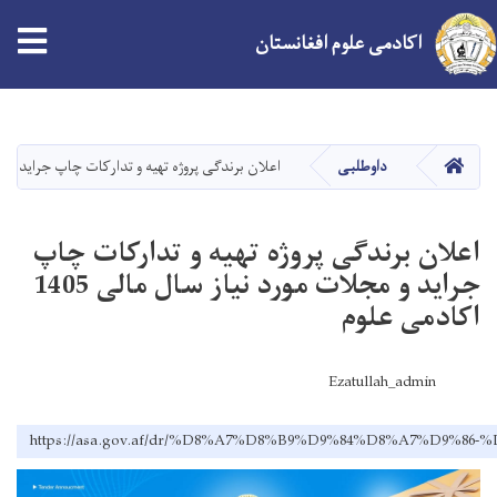
اکادمی علوم افغانستان
Skip
to
main
HOME
داوطلبی
اعلان برندگی پروژه تهیه و تدارکات چاپ جراید و مجلات مورد 
content
اعلان برندگی پروژه تهیه و تدارکات چاپ
جراید و مجلات مورد نیاز سال مالی 1405
اکادمی علوم
Ezatullah_admin
https://asa.gov.af/dr/%D8%A7%D8%B9%D9%84%D8%A7