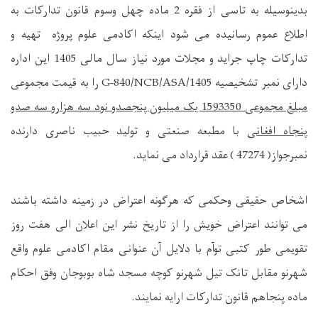
بدینوسیله به تاسی از فقره 2 ماده چهل وسوم قانون تدارکات به
اطلاع عموم رسانیده می شود اینکه اکادمی علوم پروژه تهیه و
تدارکات چاپ جراید و مجلات مورد نیاز سال مالی 1405 این اداره
دارای نمبر تشخیصیه
ASA/1405
/NCB/
G-840
را به قیمت مجموعی
مبلغ مجموعی
1593350 یک میلیون پنجصدو نود سه هزارو سه صدو
پنجاه
افغانی
با مطبعه صنعتی و تولید حبیب ناصری دارنده
نمبرجواز(
47274
)
عقد قرارداد می نماید.
اشخاص حقیقی وحکمی که هرگونه اعتراض در زمینه داشته باشند
می توانند اعتراض خویش را از تاریخ نشر
این اعلان الی هفت روز
تقویمی طور کتبی توآم با دلایل آن عنوانی مقام اکادمی علوم واقع
شهرنو مقابل تانک تیل شهرنو کوچه مسجد شاه بوبوجان وفق احکام
ماده پنجاهم قانون تدارکات ارایه نمایند.