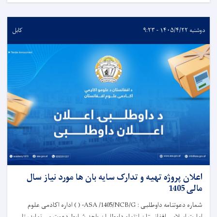
دوشنبه ۱۴۰۵/۴/۲۲ - ۹:۲۳
کابل
اعلان پروژه تهیه و تدارک سایه بان ها مورد نیاز سال
مالی 1405
شماره دعوتنامه داوطلبی : ASA /1405/NCB/G- ( ) اداره اکادمی علوم
امارت اسلامی افغانستان ازتمام داوطلبان واجد شرایط دعوت می نماید، تا