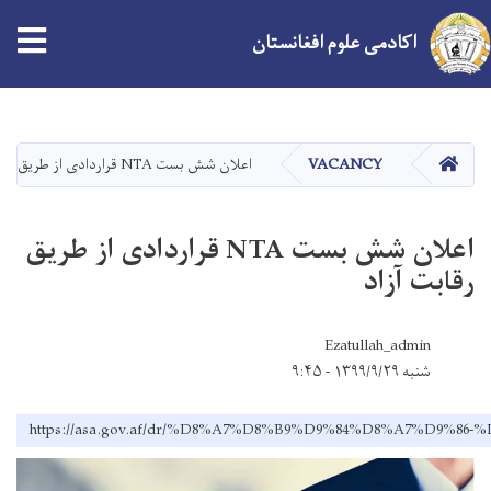
اکادمی علوم افغانستان
Skip
to
main
HOME
VACANCY
اعلان شش بست NTA قراردادی از طریق رقابت آزاد
content
اعلان شش بست NTA قراردادی از طریق
رقابت آزاد
Ezatullah_admin
شنبه ۱۳۹۹/۹/۲۹ - ۹:۴۵
https://asa.gov.af/dr/%D8%A7%D8%B9%D9%84%D8%A7%