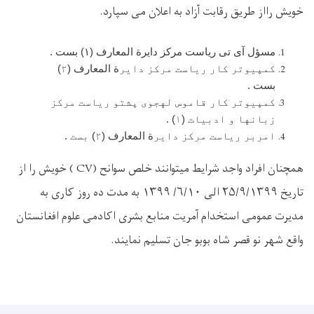
خویش رااز طریق رقابت آزاد به اعلان می سپارد.
مسؤل آی تی ریاست مرکز دایرة المعارف (۱) بست
.
کمپیوتر کار ریاست مرکز دایر
ة المعارف
(۲
)
بست
.
کمپیوتر کار قاموس لهجوی پشتو ریاست مرکز
زبانها و ادبیات (۱) .
امربر ریاست مرکز دایر
ة المعارف
(۲) بست .
همچنان افراد واجد شرایط میتوانند خلص سوانح (
CV
) خویش را از
تاریخ ۲۵/۹/۱۳۹۹ الی ۶/۱۰/ ۱۳۹۹ به مدت ده روز کاری به
مدیرت عمومی استخدام آمریت منابع بشری اکادمی علوم افغانستان
واقع شهر نو قصر شاه بوبو جان تسلیم نمایند.