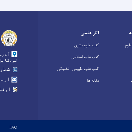
ه
اثار علمی
لوم
کتب علوم بشری
آدرس
کتب علوم اسلامی
نو،کابل
کتب علوم طبیعی - تخنیکی
شماره
آیمی
مقاله ها
اوقا
Footer menu
FAQ