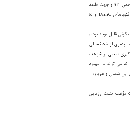
کاربُردی بوده، به روش کمی - تحلیلی انجام شده که جهت محاسبۀ و سنجش خشکسالی از شاخص SPI و جهت طبقه
بندی آسیب پذیری از شاخص SVI استفاده به عمل آمده و محاسبات ریاضیکی آن ذریعۀ سافتویرهای DrinC و R-
ونی قابل توجه بوده،
یب پذیری از خشکسالی
گیری مبتنی بر شواهد،
ه می تواند در بهبود
بی شمال و هریرود -
ت مؤظف مثبت ارزیابی