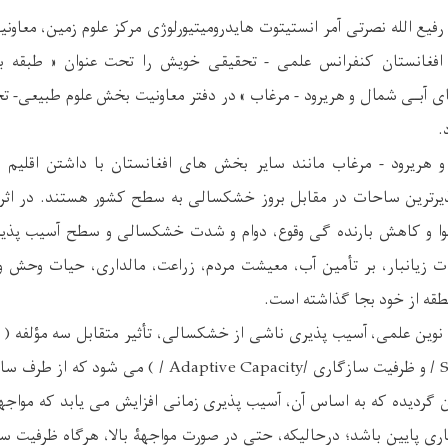
یع الله نصرتی آمر انستیتوت هایدرومیتیورلوژی مرکز علوم زمین، معاو
افغانستان کنفرانس علمی - تحقیقی خویش را تحت عنوان « طبقه ب
 آبـی شمال و هریرود - مرغاب » در دفتر معاونیت بخش علوم طبیعی- 
.
 هریرود - مرغاب مانند سایر بخش های افغانستان با داشتن اقلی
رترین ساحات در مقابل بروز خشکسالی به سطح کشور هستند. در اثر تغ
وا و کاهش بارنده گی وقوع، دوام و شدت خشکسالی و سطح آسیب پذیر
رات زیانبار، بر تأمین آب، معیشت مردم، زراعت، مالداری، حیات وحش و
طقه از خود بجا گذاشته است.
حساسیت / Sensitivity / و ظرفیت سازگاری /ptive Capacity
و IPCC تبیین گردیده که به اساس آن، آسیب پذیری زمانی افزایش می یابد که موا
ی پایین باشد؛ درحالیکه، حتی در صورت مواجهۀ بالا، هرگاه ظرفیت س