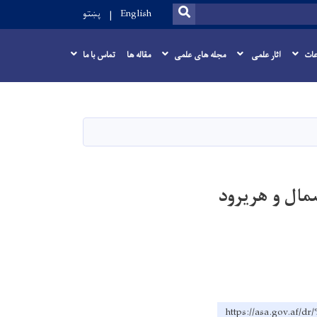
SEARCH
English
پښتو
عات
اثار علمی
مجله های علمی
مقاله ها
تماس با ما
مال و هریرود
https://asa.go