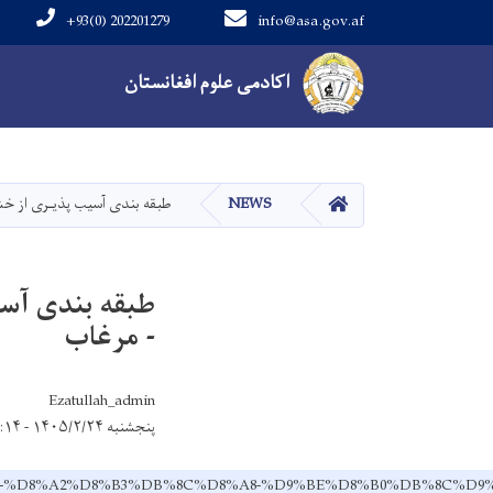
+93(0) 202201279
info@asa.gov.af
Main navigation
اکادمی علوم افغانستان
HOME
NEWS
طبقه بندی آسیب پذیـری از خش
طبقه بندی آسی
- مرغاب
Ezatullah_admin
پنجشنبه ۱۴۰۵/۲/۲۴ - ۹:۱۴
F%DB%8C-%D8%A2%D8%B3%DB%8C%D8%A8-%D9%BE%D8%B0%DB%