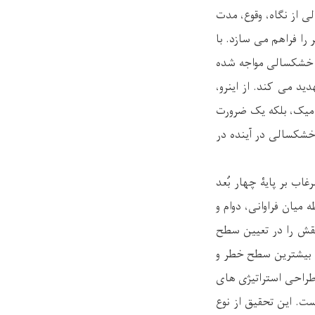
 از نگاه، وقوع، مدت
را فراهم می سازد. با
دت خشکسالی مواجه شده
ید می کند. از اینرو،
دمیک، بلکه یک ضرورت
شکسالی در آینده در
ب بر پایۀ چهار بُعد
 دوام، شدت و مدت + شدت ) بوده و با طرح سوالات اساسی چون 1- رابطه میان فراوانی، دوام و
قش را در تعیین سطح
- مرغاب در بیشترین سطح خطر و
شکسالی به طراحی استراتیژی های
. این تحقیق از نوع