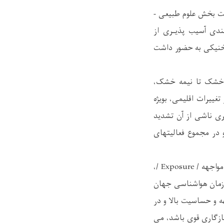
نیت بخش علوم طبیعی -
ندی آسیب پذیـری از
تخنیکی به حضور داشت
م خشک تا نیمه خشک،
ییرات اقلیمی، بویژه
ی ناشی از آن تشدید
 در مجموع فعالیتهای
در چارچوب شیوه های نوین علمی، آسیب پذیری ناشی از خشکسالی، تأثیر متقابل سه مؤلفه ( مواجهه / Exposure /،
Ada / ) می شود که از طرف سازمان هواشناسی جهان
جهه و حساسیت بالا و در
ازگاری قوی باشد، می