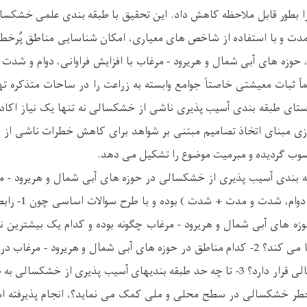
ا بطور قابل ملاحظه کاهش داد. این تحقیق با طبقه بندی علمی خشکسالی
 مدت و با استفاده از شاخص های معیاری، امکان شناسایی مناطق پُرخطر 
 حوزه های آبی شمال و هریرود - مرغاب با افزایش فراوانی، دوام و ش
ماً ثبات معیشتی خاصتاً جوامع وابسته به زراعت را در ساحات متذکره تهد
استای طبقه بندی آسیب پذیری ناشی از خشکسالی نه تنها یک نیاز اکا
ی مبنای اتخاذ تصامیم مبتنی بر شواهد برای کاهش خطرات ناشی از خ
وب گردیده و مبرمیت موضوع را تشکیل می دهد.
بندی آسیب پذیری از خشکسالی در حوزه های آبی شمال و هریرود - مرغا
اساسی ( وقوع، مدت /
 های آبی شمال و هریرود - مرغاب چگونه بوده و کدام یک بیشترین ن
نهایی آسیب پذیری ایفا می کند؟ 2- کدام مناطق در حوزه های آبی شمال و هریرود 
آسیب پذیری از خشکسالی قرار دارد؟ 3- تا چه حد طبقه بندیهای آسیب پذیری از خ
ر خشکسالی در سطح محلی و ملی کمک می نماید؟، انجام پذیرفته است