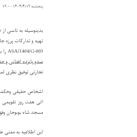
پنجشنبه ۱۴۰۴/۴/۱۹ - ۱۲:۰
تهیه و تدارکات پرزه جات و ترمیم
ASA/1404/G-003
را 
صدو پانزده
افغانی و حد
تجارتی توفیق نظری لمیت
اشخاص حقیقی وحکمی که
الی هفت روز تقویمی طو
مسجد شاه بوبوجان وفق ا
این اطلاعیه به معنی عق