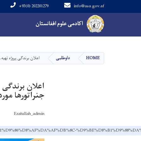
+93(0) 202201279
info@asa.gov.af
Main navigation
اکادمی علوم افغانستان
HOME
داوطلبی
اعلان برندگی پروژه تهیه و تد
اعلان برندگی پ
جنراتورها مورد نیاز سا
Ezatullah_admin
D8%A8%D8%B1%D9%86%D8%AF%DA%AF%DB%8C-%D9%BE%D8%B1%