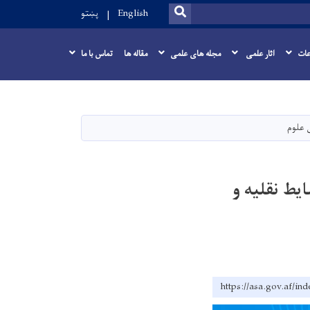
SEARCH
English
پښتو
عات
اثار علمی
مجله های علمی
مقاله ها
تماس با ما
یط نقلیه و
https://asa.go