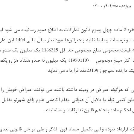
چهارشنبه ۱۴۰۴/۵/۸ - ۱۲:۰
بدینوسیله به تاسی از فقره 2 ماده چهل وسوم قانون تدارکات به اطلاع عموم رسانیده می 
ات وسایط نقلیه و جنراتورها مورد نیاز سال مالی 1404 این اداره دارای نمبر تشخیصیه
به قیمت مجموعی
مبلغ مجموعی حد اقل
1166315 یک میلیون یک 
 اکثر مبلغ مجموعی
(1970110)
یک میلیون نه صدو هفتاد هزارو یکصد
د دارنده نمبرجواز
23139
عقد قرارداد می نماید.
 هرگونه اعتراض در زمینه داشته باشند می توانند اعتراض خویش را از
ر کتبی توآم با دلایل آن عنوانی مقام اکادمی علوم واقع شهرنو مقابل
حکام ماده پنجاهم قانون تدارکات ارایه نمایند .
د قرارداد نبوده و الی تکمیل میعاد فوق الذکر و طی مراحل قانونی بعدی