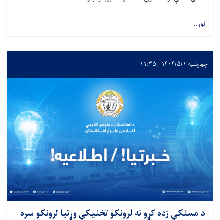
نور...
چهارشنبه ۱۴۰۴/۵/۱ - ۱۱:۳۵
د مسلکي زده کړو نه لرونکو تخنیکي وړتیا لرونکو سره