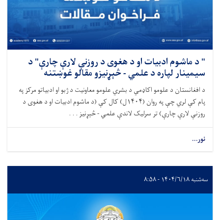
" د ماشوم ادبیات او د هغوی د روزنې لارې چارې" د
سیمینار لپاره د علمي - څېړنیزو مقالو غوښتنه
د افغانستان د علومو اکاډمي د بشري علومو معاونیت د ژبو او ادبیاتو مرکز په
پام کې لري چې په روان (۱۴۰۴ل) کال کې (د ماشوم ادبیات او د هغوی د
روزنې لارې چارې) تر سرلیک لاندې علمي - څېړنیز . . .
نور...
سه‌شنبه ۱۴۰۴/۶/۱۸ - ۸:۵۸