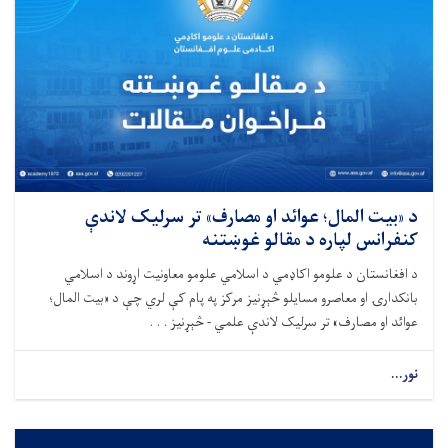
د «بیت المال؛ عوائد او مصارف» تر سرلیک لاندې
کنفرانس لپاره د مقالو غوښتنه
د افغانستان د علومو اکاډمي د اسلامي علومو معاونیت اړوند د اسلامي
بانکدارۍ او معاصرو مسایلو څېړنیز مرکز په پام کې لري چې د «بیت المال؛
عوائد او مصارف» تر سرلیک لاندې علمي - څېړنیز . . .
نور...