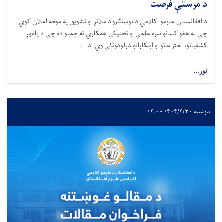
د مرستې فرصت
د افغانستان علومو اکاډمي د نوښتګرو د ملاتړ او تشویق په موخه اعلان کوي
چې له هغو کسانو سره علمي او تخنیکي همکاري ته چمتو ده چې د پام‌وړ
کشفیاتو، اختراعاتو او ابتکاراتو درلودونکي وي. دا . . .
نور...
دوشنبه ۱۴۰۴/۴/۳۰ - ۱۴:۰