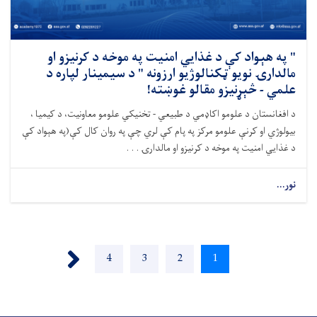
" په هېواد کې د غذایي امنیت په موخه د کرنیزو او
مالدارۍ نویو ټکنالوژیو ارزونه " د سیمینار لپاره د
علمي - څېړنیزو مقالو غوښته!
د افغانستان د علومو اکاډمي د طبیعي - تخنیکي علومو معاونیت، د کیمیا ،
بیولوژي او کرنې علومو مرکز په پام کې لري چې په روان کال کې(په هېواد کې
د غذایي امنیت په موخه د کرنیزو او مالدارۍ . . .
نور...
Pagination
Next ›
1
اوسنی
2
پاڼه
3
پاڼه
4
پاڼه
پاڼه