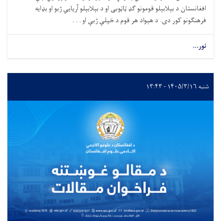
افغانستان د بېلابېلو قومونو ګډ ټاټوبی او د بېلابېلو آریایي ژبو او بډایه
فرهنګونو کور دی. د هېواد هر قوم د خپلې ژبې او . . .
نور...
شنبه ۱۴۰۵/۳/۱۶ - ۱۳:۴۳