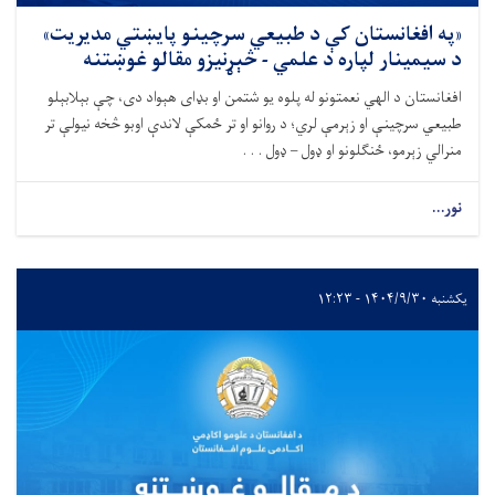
«په افغانستان کې د طبیعي سرچینو پايښتي مدیریت»
د سیمینار لپاره د علمي - څېړنیزو مقالو غوښتنه
افغانستان د الهي نعمتونو له پلوه یو شتمن او بډای هېواد دی، چې بېلابېلو
طبیعي سرچینې او زېرمې لري؛ د روانو او تر ځمکې لاندې اوبو څخه نیولې تر
منرالي زېرمو، ځنګلونو او ډول – ډول . . .
نور...
یکشنبه ۱۴۰۴/۹/۳۰ - ۱۲:۲۳