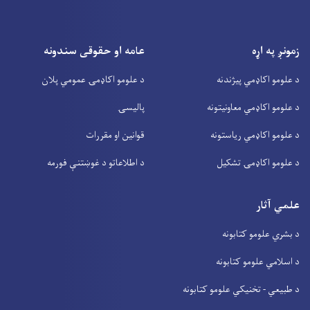
زمونږ په اړه
عامه او حقوقی سندونه
د علومو اکاډمي پیژندنه
د علومو اکاډمۍ عمومي پلان
د علومو اکاډمي معاونیتونه
پالیسۍ
د علومو اکاډمي ریاستونه
قوانین او مقررات
د علومو اکاډمۍ تشکیل
د اطلاعاتو د غوښتنې فورمه
علمي آثار
د بشري علومو کتابونه
د اسلامي علومو کتابونه
د طبیعي - تخنیکي علومو کتابونه