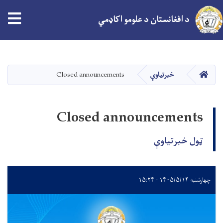
د افغانستان د علومو اکاډمي
اصلي
منځپانګه
دانګل
کور
خبرتیاوې
Closed announcements
Closed announcements
ټول خبرتیاوې
چهارشنبه ۱۴۰۵/۵/۱۴ - ۱۵:۲۴