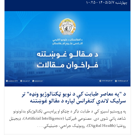
چهارشنبه ۱۴۰۵/۵/۷ - ۱۰:۲۵
د "په معاصر طبابت کې د نویو ټکنالوژیو ونډه" تر
سرلیک لاندې کنفرانس لپاره د مقالو غوښتنه
په وروستیو لسیزو کې د طبابت ډګر د چټکو او پرله‌پسې ټکنالوژیکو بدلونونو
شاهد پاتې شوی دی. مصنوعي ځیرکتیا (Artificial Intelligence)، ډیجیټل
روغتیا (Digital Health)، روبوټیک جراحي، جنیټیکي . . .