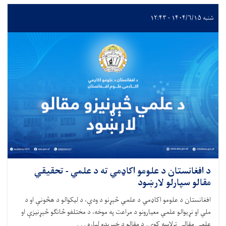
شنبه ۱۴۰۴/۶/۱۵ - ۱۲:۴۳
د افغانستان د علومو اکاډمي ته د علمي - تحقیقي
مقالو سپارلو لارښود
افغانستان د علومو اکاډمي د علمي څېړنو د ودې، د لیکوالو د هڅونې او د
ملي او نړیوالو علمي معیارونو د مراعت په موخه، د مختلفو څانګو څېړنیزې او
علمي مقالې ترلاسه کوي. د مقالو د خپرېدو لپاره . . .