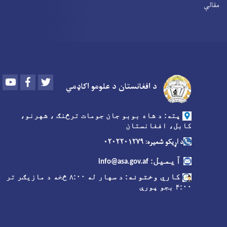
مقالې
Youtube
Facebook
Twitter
د افغانستان د علومو اکاډمي
پته: د شاه بوبو جان جومات ترڅنګ ، شهرنو،
کابل، افغانستان
د اړیکو شمیره: ۰۲۰۲۲۰۱۲۷۹
آیمیل
:
info@asa.gov.af
کاري وختونه
: د سهار له ۸:۰۰ څخه د مازیګر تر
۴:۰۰ بجو پورې