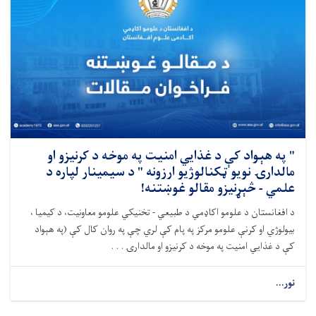
" په هېواد کې د غذایي امنیت په موخه د کرنیزو او
مالدارۍ نویو ټکنالوژیو ارزونه " د سیمینار لپاره د
علمي - څېړنیزو مقالو غوښتنه!
د افغانستان د علومو اکاډمي د طبیعي - تخنیکي علومو معاونیت، د کیمیا ،
بیولوژي او کرنې علومو مرکز په پام کې لري چې په روان کال کې (په هېواد
کې د غذایي امنیت په موخه د کرنیزو او مالدارۍ . . .
نور...