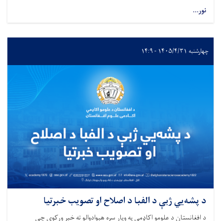
نور...
چهارشنبه ۱۴۰۵/۴/۳۱ - ۱۴:۹
د پشه‌یي ژبې د الفبا د اصلاح او تصویب خبرتیا
د افغانستان د علومو اکاډمي په ویاړ سره هېوادوالو ته خبر ورکوي چې