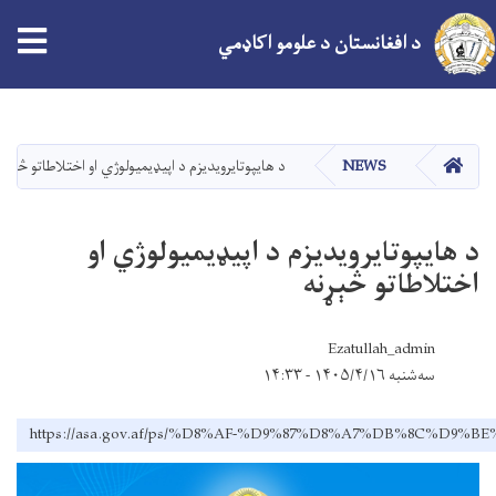
tion
د افغانستان د علومو اکاډمي
اصلي
منځپانګه
دانګل
کور
NEWS
د هایپوتایرویدیزم د اپیډیمیولوژي او اختلاطاتو څېړنه
د هایپوتایرویدیزم د اپیډیمیولوژي او
اختلاطاتو څېړنه
Ezatullah_admin
سه‌شنبه ۱۴۰۵/۴/۱۶ - ۱۴:۳۳
https://asa.gov.af/ps/%D8%AF-%D9%87%D8%A7%DB%8