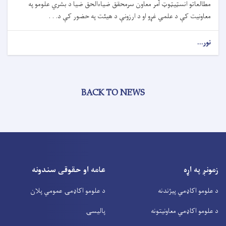
مطالعاتو انسټیټوټ آمر معاون سرمحقق ضیاءالحق ضیا د بشري علومو په
معاونیت کې د علمي غړو او د ارزونې د هیئت په حضور کې د. . .
نور...
BACK TO NEWS
زمونږ په اړه
عامه او حقوقی سندونه
د علومو اکاډمي پیژندنه
د علومو اکاډمۍ عمومي پلان
د علومو اکاډمي معاونیتونه
پالیسۍ