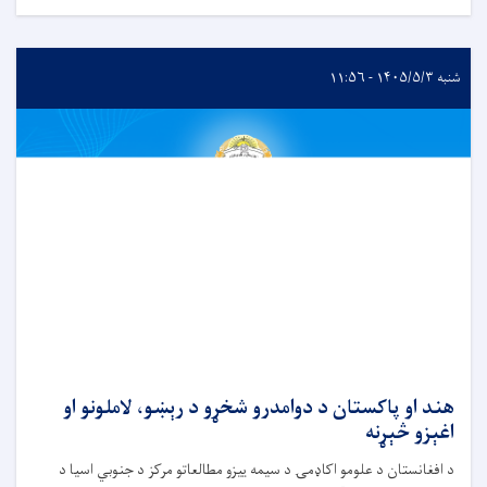
شنبه ۱۴۰۵/۵/۳ - ۱۱:۵۶
هند او پاکستان د دوامدرو شخړو د رېښو، لاملونو او
اغېزو څېړنه
د افغانستان د علومو اکاډمۍ د سیمه ییزو مطالعاتو مرکز د جنوبي اسیا د