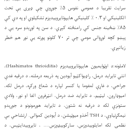
سرایت تقریبا د عمومي نفوس
۵٪
جوړوي چې ډېری یې تحت
الکلینیکي او
۰.۳
٪ کلینیکي هایپوتایروییدېزم تشکیلوي او په دې کې
۸۵٪
ښځینه جنس کې رامنځته کېږي. د سن په لوړېدو سره یې د
پېښو کچه لوړوالی مومي چې تر
۷۰
کلونو پورته یې نور هم خطر
زیاتېږي
.
لاملونه:د اوټوایمیون هایپوتایروییدېزم
(Hashimatos thrioiditis)
،
انتي تایراید درمل، راډیواکټیو آیودین په ذریعه درملنه، د درقیه غدې
جراحي، د غاړې لمفوما یا کنسر لپاره د شعاع ورکړه، درمل لکه،
امیوډارون، لیټیم، د تایراید ضد درمل، انټرفرون الفا او نور، ولادې
ستونزې لکه د درقیه نه شتون، د تایراید هورمونونو د جوړېدو
نیمګړتیاوې، د
TSH
آخذو میوټېشن، د آیودین کموالی. ارتشاحي بې
نظمۍ لکه امایلوییدوزس، سارکوییډوزس.... ، تایروییدایټېس، د