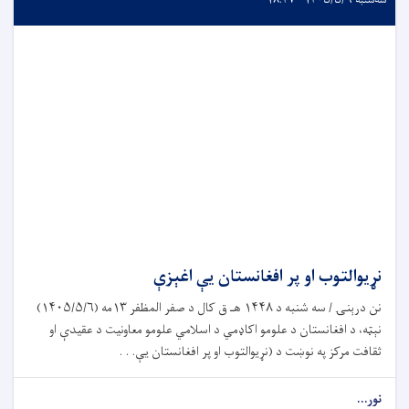
سه‌شنبه ۱۴۰۵/۵/۶ - ۱۸:۴۷
نړیوالتوب او پر افغانستان یې اغېزې
نن درېنۍ / سه ‎شنبه د ۱۴۴۸ هـ ق کال د صفر المظفر ۱۳مه (۱۴۰۵/۵/۶)
نېټه، د افغانستان د علومو اکاډمي د اسلامي علومو معاونیت د عقیدې او
ثقافت مرکز په نوښت د (نړیوالتوب او پر افغانستان یې. . .
نور...