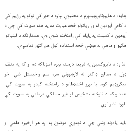
وقایه: د هایپوتایروییدېزم د مخنیوي لپاره د خوراکي توکو په رژیم کې
د کافي آیودین له ور زیاتولو څخه عبارت ده په هغه صورت کې چې د
آیودین د کمښت په پایله کې رامنځته شوې وي، همدارنګه د لبنیاتو،
هګیو او ماهي له غوښې څخه استفاده کول هم ګټور تمامېږي
.
انذار: د تایروکسین په ذریعه درملنه ډېره اغېزناکه ده او که په منظم
ډول د معالج ډاکټر له لارښوونې سره سم واخیستل شي. خو
میکزوډیم کوما یا نورو اختلاطاتو د رامنځته کېدو په صورت کې،
همدارنګه د ناوخته تشخیص او غیر مسلکي درملنې په صورت کې
ناوړه انذار لري
.
باید یادونه وشي چې د نوموړي موضوع په اړه هر اړخیزه علمي او