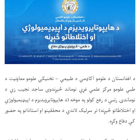
د افغانستان د علومو اکاډمي د طبیعي – تخنیکي علومو معاونیت د
طبي علومو مرکز علمي غړي نوماند څېړندوی ساجد نجیب زي د
نوماندۍ رتبې د رفع کولو په موخه (د هایپوتایرویدیزم د اپیډیمیولوژي
او اختلاطاتو څېړنه) تر سرلیک لاندې د محققینو او استاذانو په حضور
کې دفاع وکړه
.