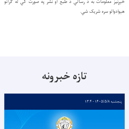
څېړنیز معلومات به د رسالې د طبع او نشر په صورت کې له ګرانو
هېوادوالو سره شریک شي
.
تازه خبرونه
پنجشنبه ۱۴۰۵/۵/۸ - ۱۳:۴