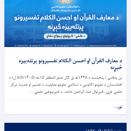
د معارف القرآن او احسن الکلام تفسیرونو پرتله‌ییزه
څېړنه
نن پنځنۍ / پنجشنبه د ۱۴۴۸هـ ق کال صفر المظفر ۱۵مه (۸/۵/۱۴۰۵ ل) د
افغانستان د علومو اکاډمي د اسلامي علومو معاونیت د تفسیر او حدیث مرکز
علمي غړي، څېړنوال عبد الرحمن حامد، د څېړنپوهۍ علمي. . .
نور...