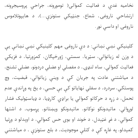
نخامیه غدې د فعالیت کموالی( تومورونه، جراحي پروسیجرونه،
ارتشاحي ناروغۍ، شعاع، جنټیکي ستونزې...)، د هایپوتلاموس
ناروغۍ او داسې نور
.
کلینیکي نښې نښانې: د دې ناروغۍ مهم کلینیکي نښې نښانې یې
د وزن له زیاتوالي، سټریا، سستي، ژورخپګان، کمزورتیا، د فزیکي
فعالیت کموالي، ساه لنډۍ، د مفصلي او عضلي دردونو، عضلي تشنج،
د میاشتني عادت په جریان کې د وینې زیاتوالي، قبضیت، وچ
پوستکي، سردرد، د سفلي نهایاتو کې بې حسي، د یخ په وړاندې عدم
تحمل، د زړه د حرکاتو کموالي یا براډي کارډیا، د ډیاسټولیک فشار
لوړوالي، ماتېدونکو نوکانو، ماتېدونکو وېښتانو، پړسوب، د اشتها
کموالي، د غږ غټېدل، د خوند او بوی حس کموالي، د اوېدلو د وړتیا
کمېدلو، په غاړه کې د کتلې موجودیت، د بلع ستونزې ، د میاشتني