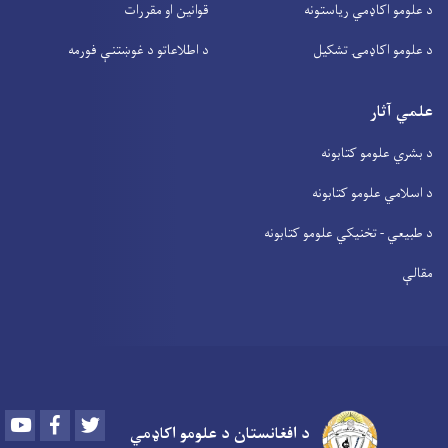
د علومو اکاډمي ریاستونه
قوانین او مقررات
د علومو اکاډمۍ تشکیل
د اطلاعاتو د غوښتنې فورمه
علمي آثار
د بشري علومو کتابونه
د اسلامي علومو کتابونه
د طبیعي - تخنیکي علومو کتابونه
مقالې
Youtube
Facebook
Twitter
د افغانستان د علومو اکاډمي