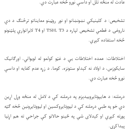
عادت له منځه تلل او داسې نورو څخه عبارت دي
.
تشخیص: د کلینیکي نښونښانو او نور روټینو معایناتو ترڅنګ د دې
ناروغۍ د قطعي تشخیص لپاره د
TSH
T3
،
او
T4
لابراتواري پلټنونو
څخه استفاده کېږي
.
اختلاطات: عمده اختلاطات یې د غټو کولمو له لویوالي، اورګانیک
سایکوزس، د اولاد نه کېدلو ستونزه، کوما، د زړه عدم کفایه او داسې
نورو څخه عبارت دي
.
درملنه: د هایپوتایروییدېزم په درملنه کې د لامل له منځه وړل اړین
دي خو په طبي درملنه کې د لیووتایروکسین او لیووتایرونین څخه ګټه
پورته کېږي او کېدلای شي په ځینو حالاتو کې جراحي ته هم اړتیا
پیداکړي
.