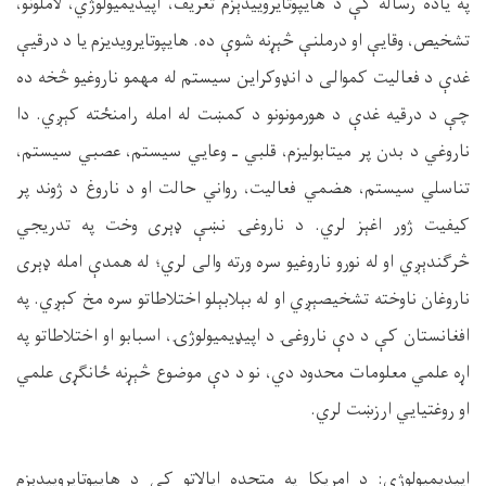
په یاده رساله کې د هایپوتایروییدېزم تعریف، اپیدیمیولوژي، لاملونو،
تشخیص، وقایې او درملنې څېړنه شوې ده. هایپوتایرویدیزم یا د درقیې
غدې د فعالیت کموالی د انډوکراین سیستم له مهمو ناروغیو څخه ده
چې د درقیه غدې د هورمونونو د کمښت له امله رامنځته کېږي. دا
ناروغي د بدن پر میتابولیزم، قلبي ـ وعایي سیستم، عصبي سیستم،
تناسلي سیستم، هضمي فعالیت، رواني حالت او د ناروغ د ژوند پر
کیفیت ژور اغېز لري. د ناروغۍ نښې ډېری وخت په تدریجي
څرګندېږي او له نورو ناروغیو سره ورته والی لري؛ له همدې امله ډېری
ناروغان ناوخته تشخیصېږي او له بېلابېلو اختلاطاتو سره مخ کېږي. په
افغانستان کې د دې ناروغۍ د اپیډیمیولوژۍ، اسبابو او اختلاطاتو په
اړه علمي معلومات محدود دي، نو د دې موضوع څېړنه ځانګړی علمي
او روغتیايي ارزښت لري
.
اپیدیمیولوژي: د امریکا په متحده ایالاتو کې د هایپوتایروییدېزم