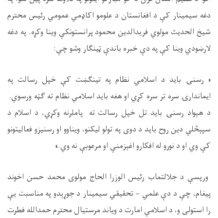
دغه سیمینار کې د افغانستان د علومو اکاډمي عمومي رئیس محترم
شیخ الحدیث مولوي فریدالدین محمود پرانستونکې وینا وکړه. په دغه
لارښودي وینا کې په دې خبره باندې ټینګار وشو چې:
« رسنۍ باید د اسلامي نظام په تینګښت کې خپل رسالت په
ایماندارۍ سره تر سره کړي او هغه باید اسلامي نظام ته ګټه ورسوي.
د هېواد رسنۍ باید تل خپل رسالت ته پاملرنه وکړي، د اسلام د
سپېڅلي دین روح باید د دوی په تولو لیکنو، ویناوو او رسنیزو فعالیتونو
کې وي او د نورو له افکارو اغېزمنې او مرعوبې نه وي.»
ورپسې د جلالتماب رئیس الوزرا الحاج مولوی محمد حسن اخوند
پیغام، چې د دې علمي – تحقیقي سیمینار د جوړېدو په مناسبت یې
را استولی و، د اسلامي امارت د ویاند مرستیال محترم حمدالله فطرت