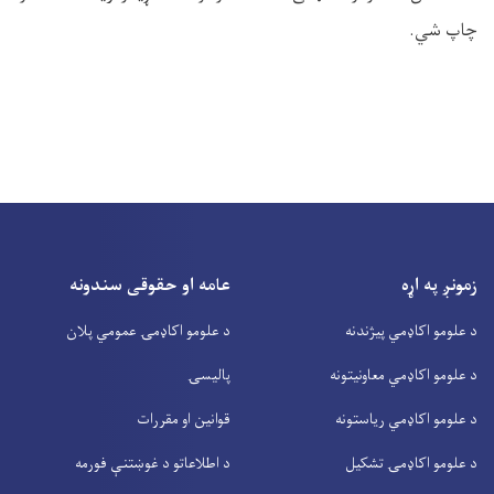
چاپ شي.
زمونږ په اړه
عامه او حقوقی سندونه
د علومو اکاډمي پیژندنه
د علومو اکاډمۍ عمومي پلان
د علومو اکاډمي معاونیتونه
پالیسۍ
د علومو اکاډمي ریاستونه
قوانین او مقررات
د علومو اکاډمۍ تشکیل
د اطلاعاتو د غوښتنې فورمه