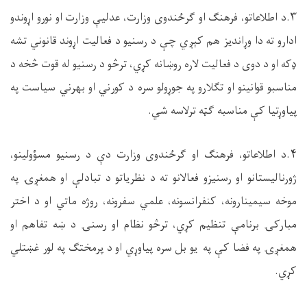
۳.د اطلاعاتو، فرهنګ او ګرځندوی وزارت، عدليې وزارت او نورو اړوندو
ادارو ته دا وړانديز هم کېږي چې د رسنيو د فعاليت اړوند قانوني تشه
ډکه او د دوی د فعاليت لاره روښانه کړي، ترڅو د رسنیو له قوت څخه د
مناسبو قوانينو او تګلارو په جوړولو سره د کورني او بهرني سياست په
پياوړتيا کې مناسبه ګټه ترلاسه شي.
۴.د اطلاعاتو، فرهنګ او ګرځندوی وزارت دې د رسنيو مسؤولینو،
ژورناليستانو او رسنيزو فعالانو ته د نظرياتو د تبادلې او همغږۍ په
موخه سيمينارونه، کنفرانسونه، علمي سفرونه، روژه ماتي او د اختر
مبارکۍ برنامې تنظيم کړي، ترڅو نظام او رسنۍ د ښه تفاهم او
همغږۍ په فضا کې په يو بل سره پياوړي او د پرمختګ په لور غښتلي
کړي.