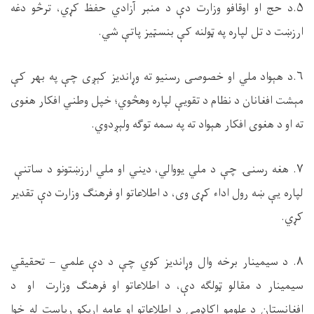
۵.د حج او اوقافو وزارت دې د منبر آزادي حفظ کړي، ترڅو دغه
ارزښت د تل لپاره په ټولنه کې بنسټيز پاتې شي.
۶.د هېواد ملي او خصوصی رسنیو ته وړاندیز کېږی چې په بهر کې
مېشت افغانان د نظام د تقویې لپاره وهڅوي؛ خپل وطني افکار هغوی
ته او د هغوی افکار هېواد ته په سمه توګه ولېږدوي.
۷. هغه رسنۍ چې د ملي یووالي، دیني او ملي ارزښتونو د ساتنې
لپاره یې ښه رول اداء کړی وی، د اطلاعاتو او فرهنګ وزارت دې تقدیر
کړي.
۸. د سیمینار برخه وال وړاندیز کوي چې د دې علمي – تحقیقي
سیمینار د مقالو ټولګه دې، د اطلاعاتو او فرهنګ وزارت او د
افغانستان د علومو اکاډمی د اطلاعاتو او عامه اړیکو ریاست له خوا