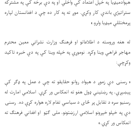
هېوادمیډیا په خپل اعتماد کې واخلي او په دې برخه کې په مشترکه
ستراتیژي باندې کار وکړي. موږ ته په کار ده چې د افغانستان لپاره
پرمختللې میډیا ولرو.»
له هغه وروسته د اطلاعاتو او فرهنګ وزارت نشراتي معین محترم
مهاجر فراهي وینا وکړه. نوموړي په خپله وینا کې په دې خبره تاکید
وکړچې:
« رسنۍ دې زموږ د هېواد روانو حقایقو ته چې د عمل په ډګر کې
پېښېږي، په رښتیني ډول هغو ته انعکاس ور کړي. اسلامي امارت له
رسنیو سره د تقابل پر ځای د سیاسي تفام لاره هواره کړې ده. رسنۍ
دې په خپلو خپرونو اسلامي ارزښتونو، ملی ګټو او افغاني فرهنګ ته
انعکاس ور کړي.»