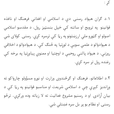
کړ :
۱.د ګران هېواد رسنۍ دې د اسلامي او افغاني فرهنګ او نافذه
قوانینو په ترویج او ساتنه کې خپل بنسټیز رول، د مقدسو اسلامي
اصولو او ګټورو ملي ارزښتونو په رڼا کې ترسره کړي. رسنۍ کولای شي
د هېوادوالو د علمي سویې د لوړتیا په څنګ کې، د هېوادوالو د اخلاقي
روزنې، د هېواد پالنې روحیې د اوچتیا او معنوي پیاوړتیا په برخه کې
رغنده رول تر سره کړي.
۲.د اطلاعاتو، فرهنګ او ګرځندوی وزارت او نورو مسؤولو چارواکو ته
وړانديز کېږي چې د اسلامي شريعت او مناسبو قوانينو په رڼا کې د
بيان آزادۍ او د رسنيو مشروع فعاليت ته لا زياته وده ورکړي، ترڅو
رسنۍ او نظام يو پر بل سره غښتلي شي.