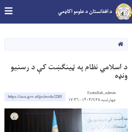
د افغانستان د علومو اکاډمي
اصلي
منځپانګه
دانګل
کور
د اسلامي نظام په ټینګښت کې د رسنیو
ونډه
Ezatullah_admin
https://asa.gov.af/ps/node/2203
چهارشنبه ۱۴۰۳/۹/۲۸ - ۱۷:۳۶