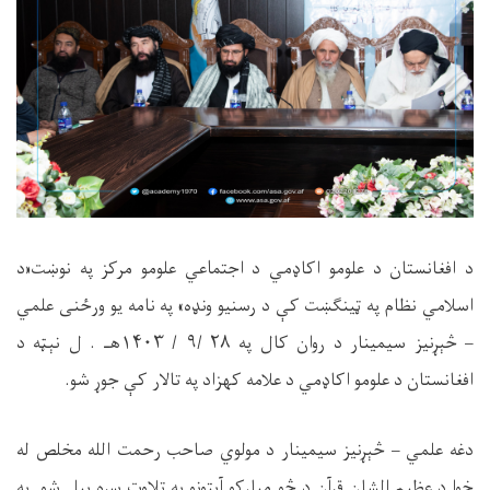
د افغانستان د علومو اکاډمي د اجتماعي علومو مرکز په نوښت«د
اسلامي نظام په ټینګښت کې د رسنیو ونډه» په نامه یو ورځنی علمي
– څېړنیز سیمینار د روان کال په ۲۸ /۹ / ۱۴۰۳هـ . ل نېټه د
افغانستان د علومو اکاډمي د علامه کهزاد په تالار کې جوړ شو.
دغه علمي – څېړنیز سیمینار د مولوي صاحب رحمت الله مخلص له
خوا د عظیم الشان قرآن د څو مبارکو آیتونو په تلاوت سره پیل شو. په