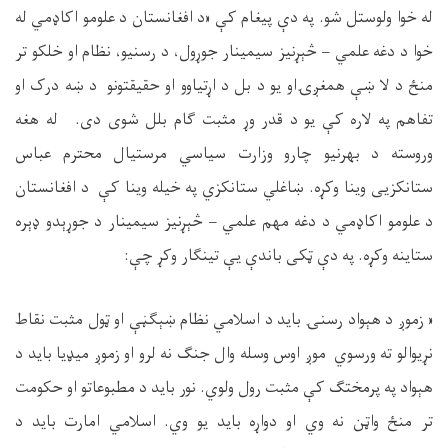
له خوا ولوستل شو. په دې پیغام کې «د افغانستان د علومو اکاډمي له
خوا د دغه علمي – څېړنیز سیمینار جوړول، د رسنیو، نظام او خلکو تر
منځ د لا ښې همغږۍاو یو د بل د اړتیاوو او حقیقتونو د ښه درک او
تفاهم په لاره کې یو د قدر وړ مثبت ګام بلل شوی دی. له هغه
وروسته د بهرنیو چارو وزارت سیاسي مرستیال محترم عباس
ستانکزیی وینا وکړه. ښاغلي ستانکزي په خيله وینا کې د افغانستان
د علومو اکاډمي د دغه مهم علمي – څېړنیز سیمینار د جوړېدو ډېره
ستاینه وکړه. په دې ټکی باندې یې تینګار وکړ چې:
« زموږ د هېواد رسنۍ باید د اسلامي نظام ښېګڼې او ټول مثبت نقاط
نړیوالو ته ورسوي موږ اوس وسله وال جنګ نه لرو او زموږ میډیا باید د
هېواد په پرمختګ کې مثبت رول ولوي. نور باید د مطبوعاتو او حکومت
تر منځ واټن نه وي او دواړه باید یو وي. اسلامي امارت باید د