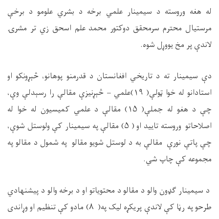
له هغه وروسته د سیمینار علمي برخه د بشري علومو د برخې
مرستیال محترم سرمحقق دوکتور محمد علم اسحق زي تر مشرۍ
لاندې پر مخ یووړل شوه.
دې سیمینار ته د تاریخي افغانستان د قدرمنو پوهانو، څېړونکو او
استادانو له خوا ټولې( ۱۹)علمي – څېړنیزې مقالې را رسېدلې وې،
چې د هغو له جملې( ۱۵) مقالې د علمي کمیسیون له خوا له
اصلاحاتو وروسته تایید او ( ۵) مقالې په سیمینار کې ولوستل شوې،
چې پاتې نورې مقالې به د لوستل شویو مقالو په شمول د مقالو په
مجموعه کې چاپ شي.
د سیمینار ګډون والو د مقالو د محتویاتو او د برخه والو د پیشنهادي
طرحو په رڼا کې لاندې پریکړه لیک په( ۸) مادو کې تنظیم او وړاندی