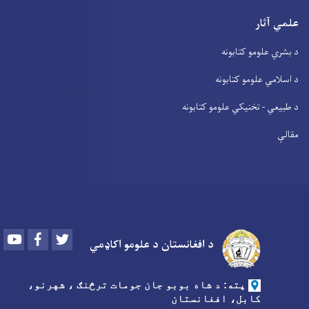
علمي آثار
د بشري علومو کتابونه
د اسلامي علومو کتابونه
د طبیعي - تخنیکي علومو کتابونه
مقالې
Youtube
Facebook
Twitter
د افغانستان د علومو اکاډمي
پته: د شاه بوبو جان جومات ترڅنګ ، شهرنو،
کابل، افغانستان