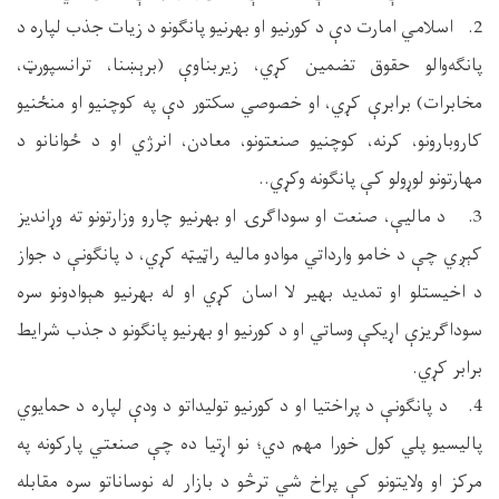
2. اسلامي امارت دې د کورنیو او بهرنیو پانګونو د زیات جذب لپاره د
پانګه‌والو حقوق تضمین کړي، زیربناوې (برېښنا، ترانسپورټ،
مخابرات) برابرې کړي، او خصوصي سکتور دې په کوچنیو او منځنیو
کاروبارونو، کرنه، کوچنیو صنعتونو، معادن، انرژي او د ځوانانو د
مهارتونو لوړولو کې پانګونه وکړي..
3. د مالیې، صنعت او سوداګرۍ او بهرنیو چارو وزارتونو ته وړاندیز
کېږي چې د خامو وارداتي موادو مالیه راټیټه کړي، د پانګونې د جواز
د اخیستلو او تمدید بهیر لا اسان کړي او له بهرنیو هېوادونو سره
سوداګریزې اړیکې وساتي او د کورنیو او بهرنیو پانګونو د جذب شرایط
برابر کړي.
4. د پانګونې د پراختیا او د کورنیو تولیداتو د ودې لپاره د حمایوي
پالیسیو پلي کول خورا مهم دي؛ نو اړتیا ده چې صنعتي پارکونه په
مرکز او ولایتونو کې پراخ شي ترڅو د بازار له نوساناتو سره مقابله