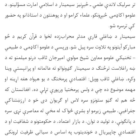
تر سرلیک لاندې علمي ـ څېړنيز سیمینار د اسلامي امارت مسؤلینو، د
علومو اکاډمۍ څېړونکو، علماء کرامو او د پوهنتون د استاذانو په حضور
کې ترسره شو.
سیمینار د ښاغلي قاري مدثر محراب‌زده لخوا د قرآن کریم د څو
مبارکو آیتونو په تلاوت سره پیل شو، ورپسې د علومو اکاډمۍ د طبیعي
– تخنیکي علومو معاون شیخ مولوي امیرجان ثاقب درنو میلمنو ته د
ښه راغلاست ترڅنګ د سیمینار ګډونوالو ته عالمانه او پرانېستې وینا
وکړه، ښاغلي ثاقب وویل: اقتصادي پرمختګ د یو هېواد هغه اړینه او
مهمه موضوع ده چې د ولس پرمختیا ورپورې تړلې ده، افغانستان که
څه هم له ګڼو ستونزو سره لاس او ګریوان دی خو د ارزښتناکې
جغرافیې، طبیعي زیرمو او بشري ځواک له مخې له معاصرې نړۍ سره
د پانګونې، د تولید د توان، د بازار اعتماد، د حکومتونو د شفافیت او د
اقتصادي چاپیریال د خونديتوب په اساس د سیالۍ ظرفیت لرونکی