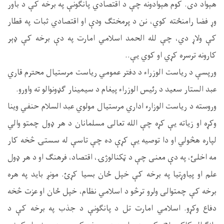
هېواد دی. کوم هېوادونه چې د اقتصادي پانګونې په برخه کې د باور
وړ فضا رامنځته کوي، نن د پرمختګ ودې او اقتصادي ثبات په قطار
کې ولاړ دي، چې لله الحمد اسلامي امارت په دې برخه کې ډېر
کارونه ترسره کړي او کوي یې..
ورپسې د ریاست الوزراء د دفتر عمومي ریاست مرستیال محترم قاري
عبد الستار سعید د رئیس الوزراء پیغام د سیمینار ګډونوالو ته واورو.
وروسته د ریاست الوزارء اداري مرستیال مولوي عبد السلام حنفي وینا
وکړه او زیاته یې کړه چې الله تعالی مسلمانان د هر ډول چمتو والي
لپاره هڅولي او دا توصیه یې کړې ده چې تاسې له سستۍ څخه کار
مه اخلئ، په دې معنی چې د ټکنالوژۍ، اقتصاد، فرهنګ او د هر ډول
علم او پیاوړتیا په برخه کې خپل ځان بسیا کړئ. مونږ باید په هره
برخه کې چمتوالی ولرو ترڅو د اسلامي نظام، خپل ځان او عزت څخه
دفاع وکړو. اسلامي امارت تل د پانګونې د جذب په برخه کې د