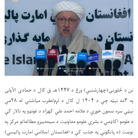
نن د څلورنۍ(چهارشنبې) ورځ د ۱۴۴۷هـ ق کال د جمادی الأولی
په ۳مه نېټه چې د ۱۴۰۴ ل کال د لړم/عقرب میاشتې له ۲۸مې
نېټې سره سمون خوري د علامه احمد علي کهزاد د غونډو په تالار کې
د علومو اکاډمي د بشري علومو معاونیت د سیمه‌ییزو مطالعاتو مرکز په
نوښت (د پانګونې په جذب کې د افغانستان اسلامي امارت پالیسي)