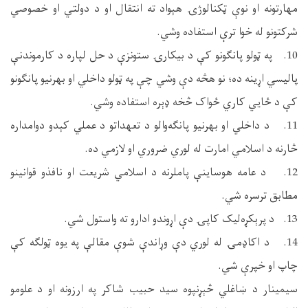
مهارتونه او نوې ټکنالوژۍ هېواد ته انتقال او د دولتي او خصوصي
شرکتونو له خوا ترې استفاده وشي.
10. په ټولو پانګونو کې د بیکارۍ ستونزې د حل لپاره د کارموندنې
پالیسي اړینه ده؛ نو هڅه دې وشي چې په ټولو داخلي او بهرنیو پانګونو
کې د ځايي کاري ځواک څخه ډېره استفاده وشي.
11. د داخلي او بهرنیو پانګه‌والو د تعهداتو د عملي کېدو دوامداره
څارنه د اسلامي امارت له لوري ضروري او لازمي ده.
12. د عامه هوساینې پاملرنه د اسلامي شریعت او نافذو قوانینو
مطابق ترسره شي.
13. د پرېکړه‌لیک کاپۍ دې اړوندو ادارو ته واستول شي.
14. د اکاډمۍ له لوري دې وړاندې شوې مقالې په یوه ټولګه کې
چاپ او خپرې شي.
سیمینار د ښاغلي څېړنپوه سید حبیب شاکر په ارزونه او د علومو