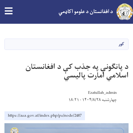
د افغانستان د علومو اکاډمي
اصلي
منځپانګه
دانګل
کور
د پانګونې په جذب کې د افغانستان
اسلامي امارت پالیسي
Ezatullah_admin
چهارشنبه ۱۴۰۴/۸/۲۸ - ۱۸:۲۱
https://asa.gov.af/index.php/ps/node/2487