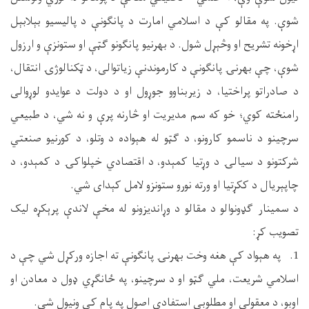
شوې. په مقالو کې د اسلامي امارت د پانګونې د پالیسیو بېلابېل
اړخونه تشریح او وڅېړل شول. د بهرنیو پانګونو ګټې او ستونزې و ارزول
شوې، چې بهرنۍ پانګونې د کارموندنې زیاتوالی، د ټکنالوژۍ انتقال،
د صادراتو پراختیا، د زیربناوو جوړول او د دولت د عوایدو لوړوالی
رامنځته کوي؛ خو که سم مدیریت او څارنه پرې و نه شي، د طبیعي
سرچینو د ناسمو کارونو، د ګټو له هېواده د وتلو، د کورنیو صنعتي
شرکتونو د سیالۍ د وړتیا کمېدو، د اقتصادي خپلواکۍ د کمېدو، د
چاپېریال د ککړتیا او ورته نورو ستونزو لامل کېدای شي.
د سمینار ګډونوالو د مقالو د وړاندیزونو له مخې لاندې پرېکړه ‌لیک
تصویب کړ:
1. په هېواد کې هغه وخت بهرنۍ پانګونې ته اجازه ورکړل شي چې د
اسلامي شریعت، ملي ګټو او د سرچینو، په ځانګړي ډول د معادن او
اوبو، د معقولې او مطلوبې استفادې اصول په پام کې ونیول شي.