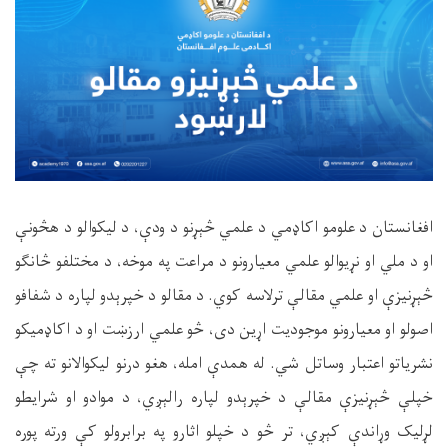
افغانستان د علومو اکاډمي د علمي څېړنو د ودې، د لیکوالو د هڅونې
او د ملي او نړیوالو علمي معیارونو د مراعت په موخه، د مختلفو څانګو
څېړنیزې او علمي مقالې ترلاسه کوي. د مقالو د خپرېدو لپاره د شفافو
اصولو او معیارونو موجودیت اړین دی، څو علمي ارزښت او د اکاډمیکو
نشریاتو اعتبار وساتل شي. له همدې امله، هغو درنو لیکوالانو ته چې
خپلې څېړنیزې مقالې د خپرېدو لپاره رالېږي، د موادو او شرایطو
لړلیک وړاندې کېږي، تر څو د خپلو اثارو په برابرولو کې ورته پوره