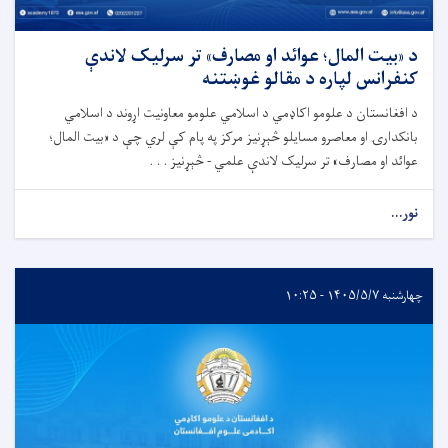
د «بیت المال؛ عوائد او مصارف» تر سرلیک لاندې
کنفرانس لپاره د مقالو غوښتنه
د افغانستان د علومو اکاډمي د اسلامي علومو معاونیت اړوند د اسلامي
بانکدارۍ او معاصرو مسایلو څېړنیز مرکز په پام کې لري چې د «بیت المال؛
عوائد او مصارف» تر سرلیک لاندې علمي - څېړنیز . . .
نور...
چهارشنبه ۱۴۰۵/۵/۷ - ۱۰:۲۵