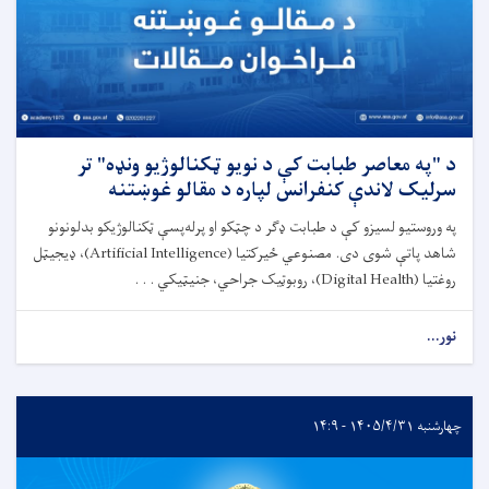
د "په معاصر طبابت کې د نویو ټکنالوژیو ونډه" تر
سرلیک لاندې کنفرانس لپاره د مقالو غوښتنه
په وروستیو لسیزو کې د طبابت ډګر د چټکو او پرله‌پسې ټکنالوژیکو بدلونونو
شاهد پاتې شوی دی. مصنوعي ځیرکتیا (Artificial Intelligence)، ډیجیټل
روغتیا (Digital Health)، روبوټیک جراحي، جنیټیکي . . .
نور...
چهارشنبه ۱۴۰۵/۴/۳۱ - ۱۴:۹