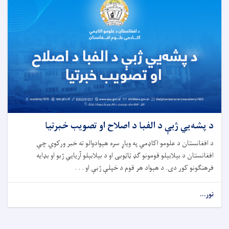
د پشه‌یي ژبې د الفبا د اصلاح او تصویب خبرتیا
د افغانستان د علومو اکاډمي په ویاړ سره هېوادوالو ته خبر ورکوي چې
افغانستان د بېلابېلو قومونو ګډ ټاټوبی او د بېلابېلو آریایي ژبو او بډایه
فرهنګونو کور دی. د هېواد هر قوم د خپلې ژبې او . . .
نور...