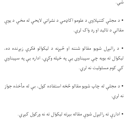
شي.
• د مجلې کتنپلاوی د علومو اکاډمي د نشراتي لایحې له مخې د یوې
مقالې د تائید او رد واک لري.
• د رالېږل شویو مقالو شننه او څېړنه د ليکوالو فکري زېږنده ده،
لیکوال ته بويه چې سپیناوی يې په خپله وکړي، اداره یې په سپيناوي
کې کوم مسئولیت نه لري.
• د مجلې له چاپ شويو مقالو څخه استفاده کول، بې له مأخذه جواز
نه لري.
• ادارې ته رالېږل شوې مقاله بېرته ليکوال ته نه ورکول کېږي.