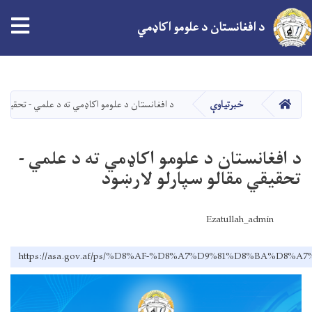
د افغانستان د علومو اکاډمي
اصلي
منځپانګه
دانګل
کور
خبرتیاوې
د افغانستان د علومو اکاډمي ته د علمي - تحقیقي 
د افغانستان د علومو اکاډمي ته د علمي -
تحقیقي مقالو سپارلو لارښود
Ezatullah_admin
https://asa.gov.af/ps/%D8%AF-%D8%A7%D9%81%D8%BA