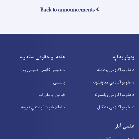
Back to announcements
زمونږ په اړه
عامه او حقوقی سندونه
د علومو اکاډمي پیژندنه
د علومو اکاډمۍ عمومي پلان
د علومو اکاډمي معاونیتونه
پالیسۍ
د علومو اکاډمي ریاستونه
قوانین او مقررات
د علومو اکاډمۍ تشکیل
د اطلاعاتو د غوښتنې فورمه
علمي آثار