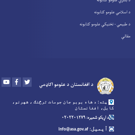
د بشري علومو کتابونه
د اسلامي علومو کتابونه
د طبیعي - تخنیکي علومو کتابونه
مقالې
Youtube
Facebook
Twitter
د افغانستان د علومو اکاډمي
پته: د شاه بوبو جان جومات ترڅنګ ، شهرنو،
کابل، افغانستان
د اړیکو شمیره: ۰۲۰۲۲۰۱۲۷۹
آیمیل
:
info@asa.gov.af