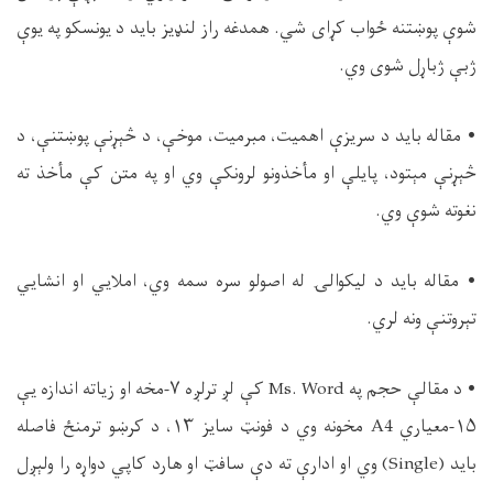
شوې پوښتنه ځواب کړای شي. همدغه راز لنډیز باید د یونسکو په يوې
ژبې ژباړل شوی وي.
• مقاله باید د سریزې اهمیت، مبرمیت، موخې، د څېړنې پوښتنې، د
څېړنې مېتود، پايلې او مأخذونو لرونکې وي او په متن کې مأخذ ته
نغوته شوې وي.
• مقاله باید د لیکوالۍ له اصولو سره سمه وي، املایي او انشايي
تېروتنې ونه لري.
• د مقالې حجم په Ms. Word کې لږ ترلږه ۷-مخه او زیاته اندازه یې
۱۵-معياري A4 مخونه وي د فونټ سایز ۱۳، د کرښو ترمنځ فاصله
باید (Single) وي او ادارې ته دې سافټ او هارد کاپي دواړه را ولېږل