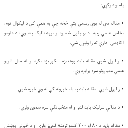
پاملرنه وکړي:
• مقاله دې له یوې رسمي پتې څخه چې په هغې کې د ليکوال نوم،
تخلص علمي رتبه، د ټېلېفون شمېره او برېښناليک پته وي؛ د علومو
اکاډمۍ ادارې ته را ولېږل شي.
• رالېږل شوې مقاله بايد پوهنيزه ـ څېړنيزه بكره او له منل شويو
علمي معيارونو سره برابره وي.
• رالېږل شوې، مقاله باید په بله خپرونه کې نه وي خپره شوي.
• د مقالې سرلیک باید لنډ او له منځپانگې سره سمون ولري.
• مقاله باید د ۸۰ او ۲۰۰ کلمو ترمنځ لنډيز ولري او د څېړنې پوښتل