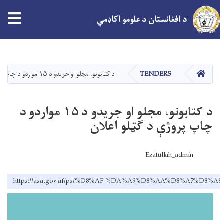
د افغانستان د علومو اکاډمي
اصلي
منځپانګه
دانګل
کور
TENDERS
د کتابونو، مجلو او جریدو د ۱۵ مواردو د چاپ پروژې د ګټلو اعلان
د کتابونو، مجلو او جریدو د ۱۵ مواردو د
چاپ پروژې د ګټلو اعلان
Ezatullah_admin
https://asa.gov.af/ps/%D8%AF-%DA%A9%D8%AA%D8%A7