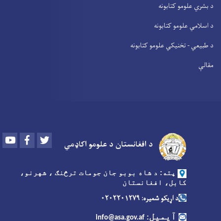
د بشري علومو کتابونه
د اسلامي علومو کتابونه
د طبیعي - تخنیکي علومو کتابونه
مقالې
Youtube
Facebook
Twitter
د افغانستان د علومو اکاډمي
پته: د شاه بوبو جان جومات ترڅنګ ، شهرنو،
کابل، افغانستان
د اړیکو شمیره: ۰۲۰۲۲۰۱۲۷۹
آیمیل
:
info@asa.gov.af