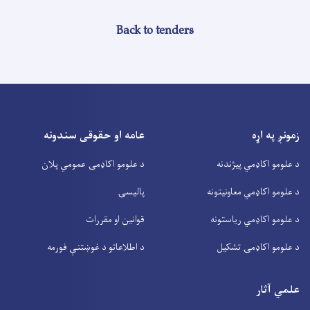
Back to tenders
زمونږ په اړه
عامه او حقوقی سندونه
د علومو اکاډمي پیژندنه
د علومو اکاډمۍ عمومي پلان
د علومو اکاډمي معاونیتونه
پالیسۍ
د علومو اکاډمي ریاستونه
قوانین او مقررات
د علومو اکاډمۍ تشکیل
د اطلاعاتو د غوښتنې فورمه
علمي آثار