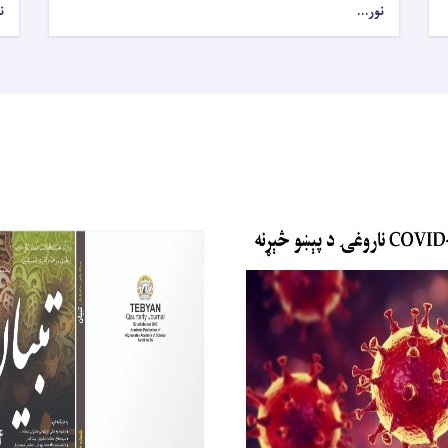
نور...
ن