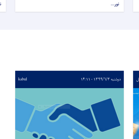
نور...
ن
ل
دوشنبه ۱۳۹۹/۶/۳ - ۱۴:۱۱
kabul