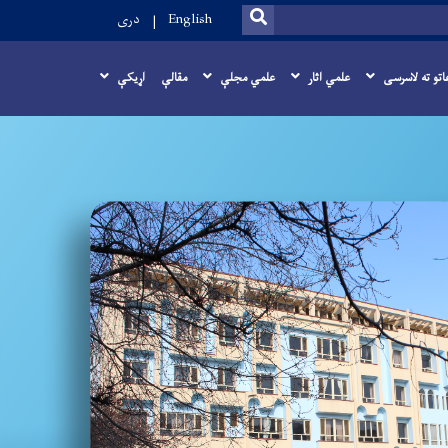
SEARCH
English
دری
اتو ته لاسرسی
علمي اثار
علمي مجلې
مقالې
اړيکې