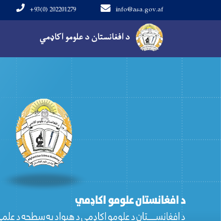
+93(0) 202201279
info@asa.gov.af
Main navigation
د افغانستان د علومو اکاډمي