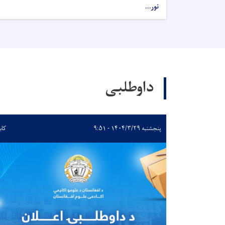
نور...
داوطلبی
پنجشنبه ۱۴۰۴/۳/۲۹ - ۹:۵۱
کاب