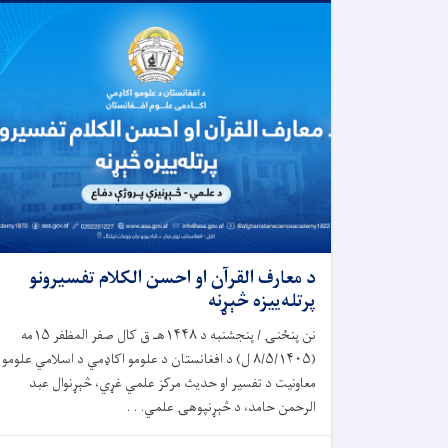
د معارف القرآن او احسن الکلام تفسیرونو
پرتله‌ییزه څېړنه
نن پنځنۍ / پنجشنبه د ۱۴۴۸هـ ق کال صفر المظفر ۱۵مه
(۸/۵/۱۴۰۵ ل) د افغانستان د علومو اکاډمي د اسلامي علومو
معاونیت د تفسیر او حدیث مرکز علمي غړي، څېړنوال عبد
الرحمن حامد، د څېړنپوهۍ علمي. . .