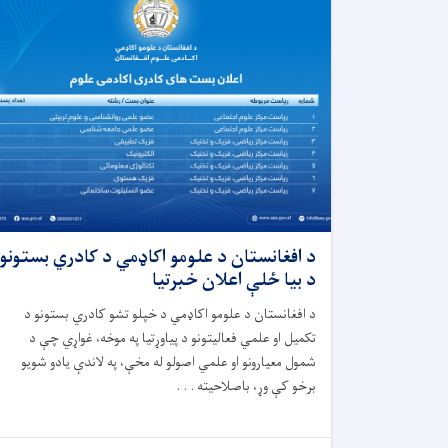
د افغانستان د علومو اکاډمي د کادري بستونو
د بیا ځلې اعلان خبرتیا
د افغانستان د علومو اکاډمي د خپلو تشو کادري بستونو د
تکمیل او علمي فعالیتونو د پیاوړتیا په موخه، غواړي چې د
شمول معیارونو او علمي اصولو له مخې، په لاندې یادو شویو
برخو کې وړ، باصلاحیته . . .