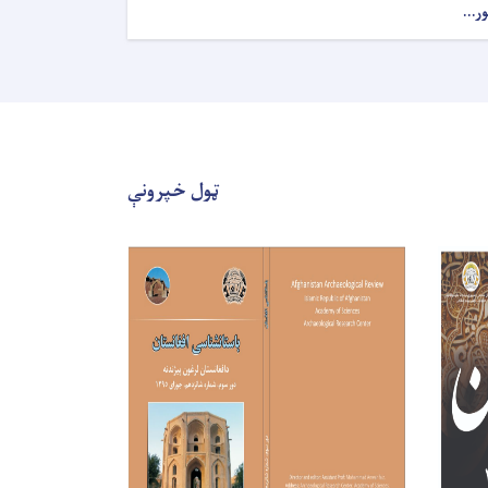
ور...
ټول خپرونې