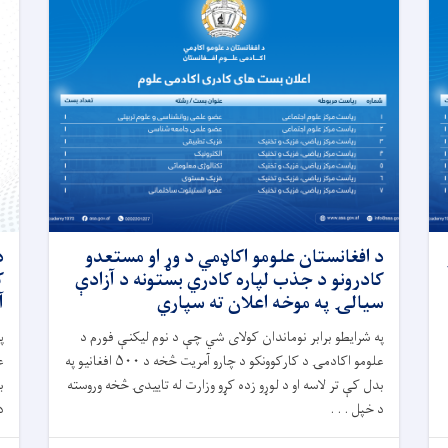
د افغانستان علومو اکاډمي د وړ او مستعدو
د
کادرونو د جذب لپاره کادري بستونه د آزادې
ک
سیالۍ په موخه اعلان ته سپاري
آ
په شرایطو برابر نوماندان کولای شي چې د نوم لیکنې فورم د
پ
علومو اکادمۍ د کارکوونکو د چارو آمریت څخه د ۵۰۰ افغانیو په
بدل کې تر لاسه او د لوړو زده کړو وزارت له تاییدۍ څخه وروسته
ب
د خپل . . .
د