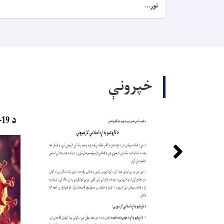
نور...
خپرونې