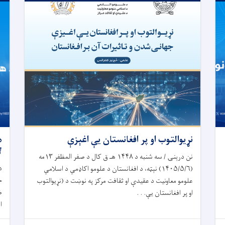
نړیوالتوب او پر افغانستان یې اغېزې
ه
ل
نن درېنۍ / سه ‎شنبه د ۱۴۴۸ هـ ق کال د صفر المظفر ۱۳مه
د
(۱۴۰۵/۵/۶) نېټه، د افغانستان د علومو اکاډمي د اسلامي
ج
علومو معاونیت د عقیدې او ثقافت مرکز په نوښت د (نړیوالتوب
ض
او پر افغانستان یې. . .
ا