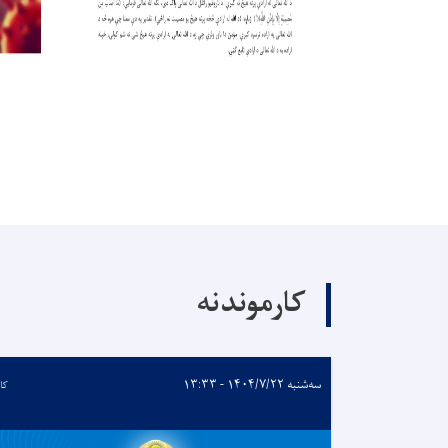
کارموندنه
سه‌شنبه ۱۴۰۴/۷/۲۲ - ۱۳:۳۳
کا