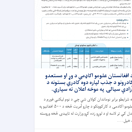
 افغانستان علومو اکاډمي د وړ او مستعدو
ادرونو د جذب لپاره دوه کادري بستونه د
زادې سیالۍ په موخه اعلان ته سپاري.
ه شرایطو برابر نوماندان کولای شي چې د نوم لیکنې فورم د
علومو اکادمۍ د کارکوونکو د چارو آمریت څخه د ۵۰۰ افغانیو په
دل کې تر لاسه او د لوړو زده کړو وزارت له تاییدۍ څخه وروسته
 خپل . . .