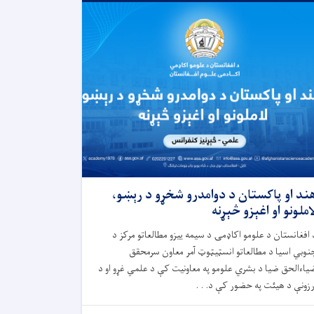
ند او پاکستان د دوامدرو شخړو د رېښو،
املونو او اغېزو څېړنه
 افغانستان د علومو اکاډمۍ د سیمه ییزو مطالعاتو مرکز د
نوبي اسیا د مطالعاتو انسټیټوټ آمر معاون سرمحقق
یاءالحق ضیا د بشري علومو په معاونیت کې د علمي غړو او د
رزونې د هیئت په حضور کې د. . .