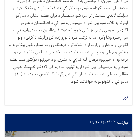
نن د تلې (میزان) د میاشتې په ۱۹ مه نېټه افغانستان د علومو اکاډمۍ د
علامه علي احمد کهزاد د غونډو په تالار کې «د افغانستان د پرمختګ لار» تر
سرلیک لاندې سیمینار تر سره شو. سیمینار د قرآن عظیم الشان د مبارکو
آیتونو په تلات سره پیل شو. د سیمینار په سر کې د افغانستان د علومو
اکاډمي عمومي رئیس ښاغلي شیخ الحدیث فریدالدین محمود پرانیستې او
هر اړخیزه وینا وکړه، بیا په ترتیب سره د لوړو زده کړو وزارت، د کرنې، اوبو
لګونې او مالدارۍ وزارت او د اطلاعاتو او فرهنګ وزارت استازو خپل پیغامونه او
ویناوې واورولې او ورپسې د سیمینار دویمه برخه چې د علمي مقالو د اورولو
برخه وه، د څېړنپوه برهان الله نیازي په مشرۍ او د څېړنپوه دوکتور سید نظیم
سیدي په مرستیالۍ پیل شوه او په ترتیب سره په کې (۷) تنو څېړونکو خپلې
مقالې واورولې. د سیمینار په پای کې د پرېکړه لیک لاندې مسوده په (۱۰)
مادو کې د ګډونوالو له خوا تائید شوه:
نور...
چهارشنبه ۱۴۰۲/۶/۱ - ۱۶:۶