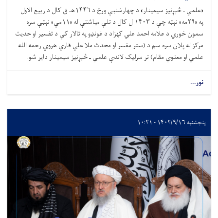
«علمي ـ څېړنيز سیمینار» د چهارشنبې ورځ د ۱۴۴۶هـ ق کال د ربیع الاول
په «۲۹مه» نېټه چې د ۱۴۰۳ ل کال د تلې میاشتې له «۱۱مې» نېټې سره
سمون خوري د علامه احمد علي کهزاد د غونډو په تالار کې د تفسیر او حدیث
مرکز له پلان سره سم د (ستر مفسر او محدث ملا علي قاري هروي رحمه الله
علمي او معنوي مقام) تر سرلیک لاندې علمي ـ څېړنيز سیمینار دایر شو.
نور...
پنجشنبه ۱۴۰۲/۹/۱۶ - ۱۰:۲۱