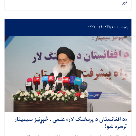
نور...
پنجشنبه ۱۴۰۲/۷/۲۰ - ۱۲:۶
«د افغانستان د پرمختګ لار» علمي ـ څېړنیز سیمینار
ترسره شو!