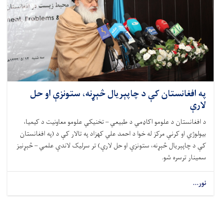
په افغانستان کې د چاپېریال څېړنه، ستونزې او حل
لارې
د افغانستان د علومو اکاډمي د طبیعي – تخنیکي علومو معاونیت د کیمیا،
بیولوژي او کرنې مرکز له خوا د احمد علي کهزاد په تالار کې د (په افغانستان
کې د چاپېریال څېړنه، ستونزې او حل لارې) تر سرلیک لاندې علمي – څېړنیز
سمینار ترسره شو.
نور...
Pagination