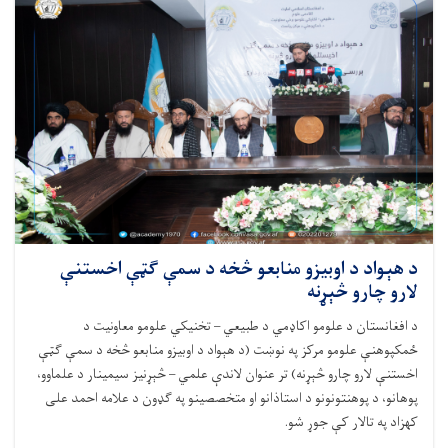
د هېواد د اوبیزو منابعو څخه د سمې ګټې اخستنې
لارو چارو څېړنه
د افغانستان د علومو اکاډمي د طبیعي – تخنیکي علومو معاونیت د
ځمکپوهنې علومو مرکز په نوښت (د هېواد د اوبیزو منابعو څخه د سمې ګټې
اخستنې لارو چارو څېړنه) تر عنوان لاندې علمي – څېړنیز سیمینار د علماوو،
پوهانو، د پوهنتونونو د استاذانو او متخصصینو په ګډون د علامه احمد علی
کهزاد په تالار کې جوړ شو.