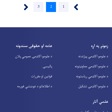
Next ›
‹ Previous
1
پاڼه
2
اوسنی
3
پاڼه
پاڼه
زمونږ په اړه
عامه او حقوقی سندونه
د علومو اکاډمي پیژندنه
د علومو اکاډمۍ عمومي پلان
د علومو اکاډمي معاونیتونه
پالیسۍ
د علومو اکاډمي ریاستونه
قوانین او مقررات
د علومو اکاډمۍ تشکیل
د اطلاعاتو د غوښتنې فورمه
علمي آثار