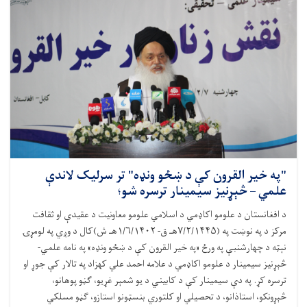
"په خیر القرون کې د ښځو ونډه" تر سرلیک لاندې
علمي – څېړنیز سیمینار ترسره شو؛
د افغانستان د علومو اکاډمي د اسلامي علومو معاونیت د عقیدې او ثقافت
مرکز د په نوښت په (۷/۲/۱۴۴۵هـ ق- ۱/۶/۱۴۰۲هـ ش)کال د وږي په لومړۍ
نېټه د چهارشنبې په ورځ «په خیر القرون کې د ښځو ونډه» په نامه علمي-
څېړنيز سيمينار د علومو اکاډمي د علامه احمد علي کهزاد په تالار کې جوړ او
ترسره کړ. په دې سيمينار کې د کابیني د یو شمېر غړیو، ګڼو پوهانو،
څېړونکو، استاذانو، د تحصيلي او کلتوري بنسټونو استازو، ګڼو مسلکي