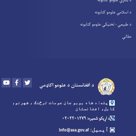
د بشري علومو کتابونه
د اسلامي علومو کتابونه
د طبیعي - تخنیکي علومو کتابونه
مقالې
Youtube
Facebook
Twitter
د افغانستان د علومو اکاډمي
پته: د شاه بوبو جان جومات ترڅنګ ، شهرنو،
کابل، افغانستان
د اړیکو شمیره: ۰۲۰۲۲۰۱۲۷۹
آیمیل
:
info@asa.gov.af