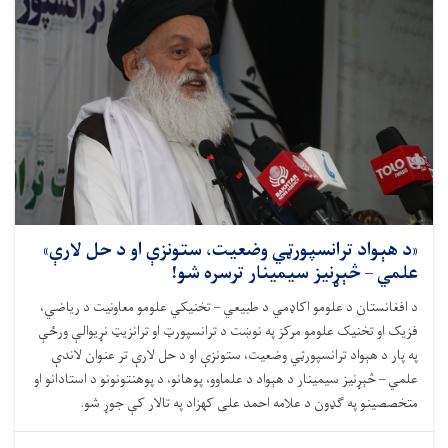
«د هېواد ترانسپورټي وضعیت، ستونزې او د حل لارې»
علمي – څېړنیز سیمینار ترسره شو!
د افغانستان د علومو اکاډمي د طبیعي – تخنیکي علومو معاونیت د ریاضي،
فزیک او تخنیک علومو مرکز په نوښت د ترانسپورټ او ترانزیټ نړیوالې ورځې
په پار د هېواد ترانسپورټي وضعیت، ستونزې او د حل لارې تر عنوان لاندې
علمي – څېړنیز سیمینار د هېواد د علماوو، پوهانو، د پوهنتونونو د استادانو او
متخصصینو په ګډون د علامه احمد علی کهزاد په تالار کې جوړ شو.