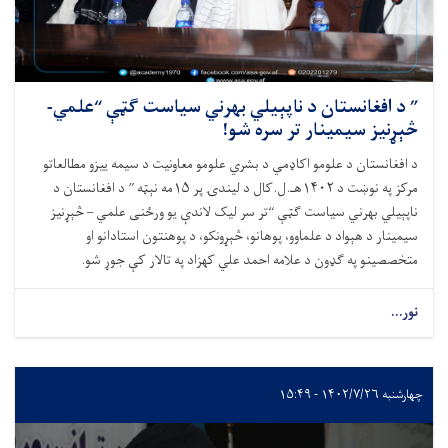
” د افغانستان د ناپېیلي بهرني سیاست ګټې “علمي-
څېړنیز سیمینار تر سره شو!
د افغانستان د علومو اکاډمي د بشري علومو معاونیت د سیمه ییزو مطالعاتو
مرکز په نوښت د ۱۴۰۲هـ.ل.کال د لیندۍ پر ۱۵مه نېټه ” د افغانستان د
ناپېیلي بهرني سیاست ګټې “تر سر لیک لاندې یو ورځنی علمي – څېړنیز
سیمینار د هېواد د علماوو، پوهانو، څېړونکو، د پوهنتون استادانو او
متخصصینو په ګډون د علامه احمد علي کهزاد په تالار کې جوړ شو.
نور...
چهارشنبه ۱۴۰۲/۷/۲۶ - ۱۵:۴۹