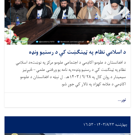
د اسلامي نظام په ټینګښت کې د رسنیو ونډه
د افغانستان د علومو اکاډمي د اجتماعي علومو مرکز په نوښت«د اسلامي
نظام په ټینګښت کې د رسنیو ونډه» په نامه یو ورځنی علمي – څېړنیز
سیمینار د روان کال په ۲۸ /۹ / ۱۴۰۳هـ . ل نېټه د افغانستان د علومو
اکاډمي د علامه کهزاد په تالار کې جوړ شو.
نور...
چهارشنبه ۱۴۰۳/۸/۲۳ - ۱۶:۵۳