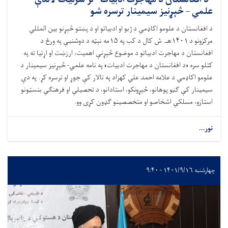
"د افغانستان د مهاجرت ادبیات" تر سرلیک لاندې
علمي – څېړنیز سیمینار ترسره شو
د افغانستان د علومو اکاډمي د ژبو او ادبیاتو او د پښتو څېړنو بین المللي
مرکزونو د ۱۴۰۱هـ. ش کال د کب په ۱۵مه نېټه د دوشنبې په ورځ د
افغانستان د مهاجرت ادبیاتو د موضوع څېړنې اهميت، ارزښت او اړتيا ته په
کتلو سره «د افغانستان د مهاجرت ادبیات» په نامه علمي- څېړنيز سيمينار د
علومو اکاډمي د علامه احمد علي کهزاد په تالار کې جوړ او ترسره کړ. په دې
سيمينار کې ګڼو پوهانو، څېړونکو، استادانو، د تحصيلي او فرهنګي بنسټونو
استازو، مسلکي اشخاصو او متخصصينو ګډون کړی وو.
نور...
چهارشنبه ۱۴۰۱/۹/۱۶ - ۹:۴۰