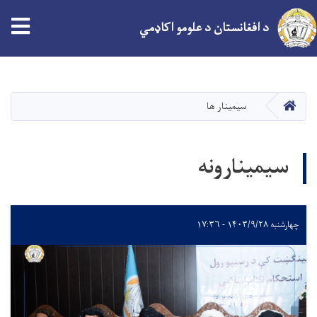
د افغانستان د علومو اکاډمي
اصلي
منځپانګه
دانګل
کور
سیمینار ها
سیمینارونه
چهارشنبه ۱۴۰۳/۹/۲۸ - ۱۷:۳۶